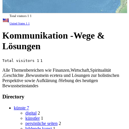
Total visitors
1
1
United States
1
1
Kommunikation -Wege &
Lösungen
Total visitors 1
1
Alle Themenbereichen wie Finanzen,Wirtschaft,Spiritualität
,Geschichte ,Bewusstsein ecetera und Lösungen zur holistischen
Perspektive sowie Aufklärung /Hebung des heutigen
Bewusstseinstandes
Directory
künste
7
digital
2
künstler
1
persönliche seiten
2
bildende kunst
1