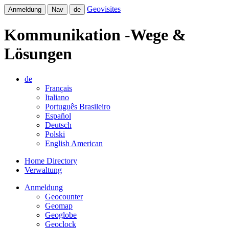
Geovisites
Anmeldung
Nav
de
Kommunikation -Wege &
Lösungen
de
Français
Italiano
Português Brasileiro
Español
Deutsch
Polski
English American
Home Directory
Verwaltung
Anmeldung
Geocounter
Geomap
Geoglobe
Geoclock