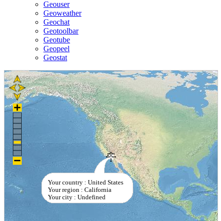
Geouser
Geoweather
Geochat
Geotoolbar
Geotube
Geopeel
Geostat
Your country : United States
Your region : California
Your city : Undefined