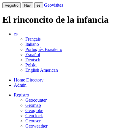
Geovisites
Registro
Nav
es
El rinconcito de la infancia
es
Français
Italiano
Português Brasileiro
Español
Deutsch
Polski
English American
Home Directory
Admin
Registro
Geocounter
Geomap
Geoglobe
Geoclock
Geouser
Geoweather