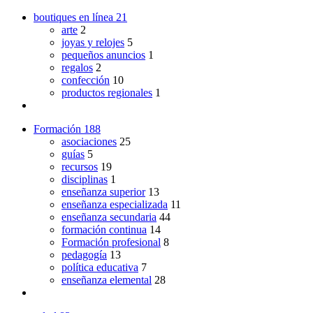
boutiques en línea
21
arte
2
joyas y relojes
5
pequeños anuncios
1
regalos
2
confección
10
productos regionales
1
Formación
188
asociaciones
25
guías
5
recursos
19
disciplinas
1
enseñanza superior
13
enseñanza especializada
11
enseñanza secundaria
44
formación continua
14
Formación profesional
8
pedagogía
13
política educativa
7
enseñanza elemental
28