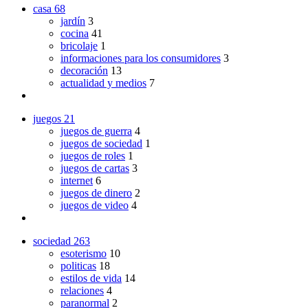
casa
68
jardín
3
cocina
41
bricolaje
1
informaciones para los consumidores
3
decoración
13
actualidad y medios
7
juegos
21
juegos de guerra
4
juegos de sociedad
1
juegos de roles
1
juegos de cartas
3
internet
6
juegos de dinero
2
juegos de video
4
sociedad
263
esoterismo
10
politicas
18
estilos de vida
14
relaciones
4
paranormal
2