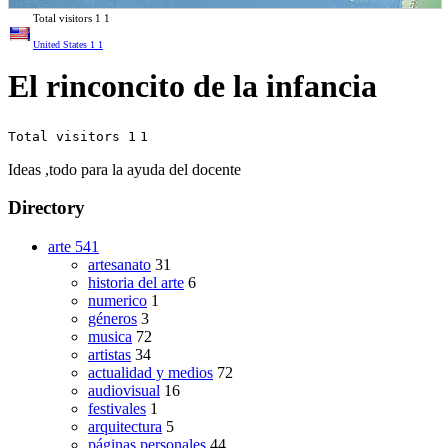
Total visitors
1
1
United States
1
1
El rinconcito de la infancia
Total visitors 1
1
Ideas ,todo para la ayuda del docente
Directory
arte
541
artesanato
31
historia del arte
6
numerico
1
géneros
3
musica
72
artistas
34
actualidad y medios
72
audiovisual
16
festivales
1
arquitectura
5
páginas personales
44