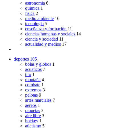
astronomia
6
quimica
1
fisica
2
medio ambiente
16
tecnologia
5
enseñanza y formación
11
ciencias humanas y sociales
14
ciencia y sociedad
11
actualidad y medios
17
deportes
105
bolas y globos
1
acuaticos
7
tiro
1
montaña
4
combate
1
extremos
3
pelotas
9
artes marciales
7
aereos
1
raquetas
3
aire libre
3
hockey
1
atletismo
5