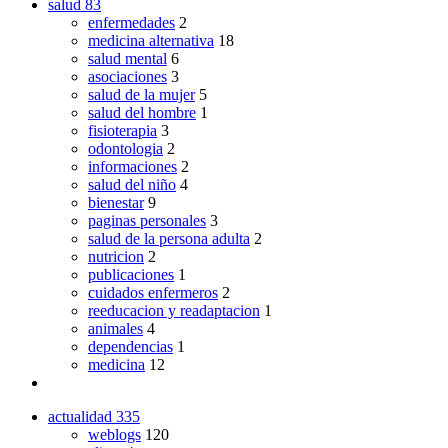
salud
83
enfermedades
2
medicina alternativa
18
salud mental
6
asociaciones
3
salud de la mujer
5
salud del hombre
1
fisioterapia
3
odontologia
2
informaciones
2
salud del niño
4
bienestar
9
paginas personales
3
salud de la persona adulta
2
nutricion
2
publicaciones
1
cuidados enfermeros
2
reeducacion y readaptacion
1
animales
4
dependencias
1
medicina
12
actualidad
335
weblogs
120