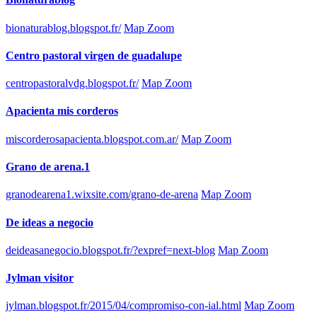
bionaturablog.blogspot.fr/
Map Zoom
Centro pastoral virgen de guadalupe
centropastoralvdg.blogspot.fr/
Map Zoom
Apacienta mis corderos
miscorderosapacienta.blogspot.com.ar/
Map Zoom
Grano de arena.1
granodearena1.wixsite.com/grano-de-arena
Map Zoom
De ideas a negocio
deideasanegocio.blogspot.fr/?expref=next-blog
Map Zoom
Jylman visitor
jylman.blogspot.fr/2015/04/compromiso-con-ial.html
Map Zoom