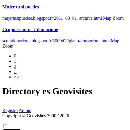
Mujer tu si puedes
mujertusipuedes.blogspot.fr/2011_03_01_archive.html
Map Zoom
Grupo scout n° 7 don orione
scoutdonorione.blogspot.fr/2009/02/plano-don-orione.html
Map
Zoom
0
1
2
>
>>
Directory
es
Geovisites
Registro
Admin
Copyright © Geovisites 2000 / 2026