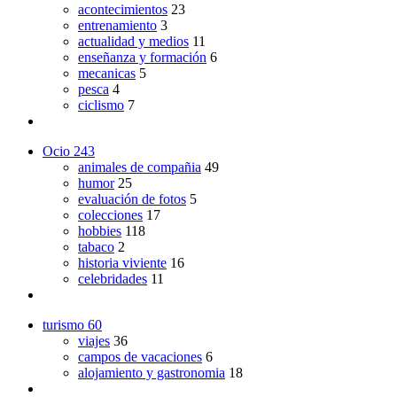
acontecimientos
23
entrenamiento
3
actualidad y medios
11
enseñanza y formación
6
mecanicas
5
pesca
4
ciclismo
7
Ocio
243
animales de compañia
49
humor
25
evaluación de fotos
5
colecciones
17
hobbies
118
tabaco
2
historia viviente
16
celebridades
11
turismo
60
viajes
36
campos de vacaciones
6
alojamiento y gastronomia
18