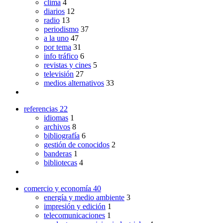
clima
4
diarios
12
radio
13
periodismo
37
a la uno
47
por tema
31
info tráfico
6
revistas y cines
5
televisión
27
medios alternativos
33
referencias
22
idiomas
1
archivos
8
bibliografía
6
gestión de conocidos
2
banderas
1
bibliotecas
4
comercio y economía
40
energía y medio ambiente
3
impresión y edición
1
telecomunicaciones
1