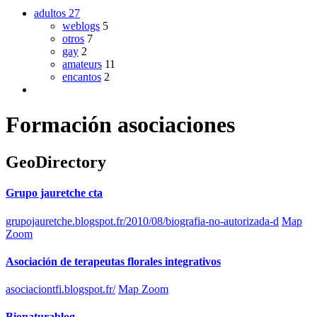
adultos
27
weblogs
5
otros
7
gay
2
amateurs
11
encantos
2
Formación asociaciones
GeoDirectory
Grupo jauretche cta
grupojauretche.blogspot.fr/2010/08/biografia-no-autorizada-d
Map
Zoom
Asociación de terapeutas florales integrativos
asociaciontfi.blogspot.fr/
Map Zoom
Bionaturablog