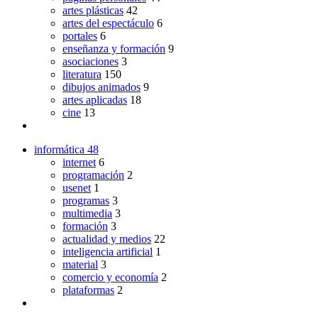
artes plásticas
42
artes del espectáculo
6
portales
6
enseñanza y formación
9
asociaciones
3
literatura
150
dibujos animados
9
artes aplicadas
18
cine
13
informática
48
internet
6
programación
2
usenet
1
programas
3
multimedia
3
formación
3
actualidad y medios
22
inteligencia artificial
1
material
3
comercio y economía
2
plataformas
2