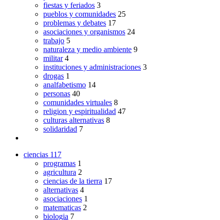
fiestas y feriados
3
pueblos y comunidades
25
problemas y debates
17
asociaciones y organismos
24
trabajo
5
naturaleza y medio ambiente
9
militar
4
instituciones y administraciones
3
drogas
1
analfabetismo
14
personas
40
comunidades virtuales
8
religion y espiritualidad
47
culturas alternativas
8
solidaridad
7
ciencias
117
programas
1
agricultura
2
ciencias de la tierra
17
alternativas
4
asociaciones
1
matematicas
2
biologia
7