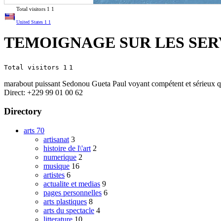
Total visitors
1
1
United States
1
1
TEMOIGNAGE SUR LES SER
Total visitors 1
1
marabout puissant Sedonou Gueta Paul voyant compétent et sérieux qui
Direct: +229 99 01 00 62
Directory
arts
70
artisanat
3
histoire de l\'art
2
numerique
2
musique
16
artistes
6
actualite et medias
9
pages personnelles
6
arts plastiques
8
arts du spectacle
4
litterature
10