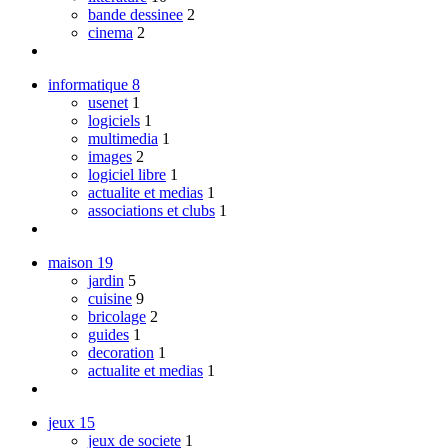
bande dessinee
2
cinema
2
informatique
8
usenet
1
logiciels
1
multimedia
1
images
2
logiciel libre
1
actualite et medias
1
associations et clubs
1
maison
19
jardin
5
cuisine
9
bricolage
2
guides
1
decoration
1
actualite et medias
1
jeux
15
jeux de societe
1