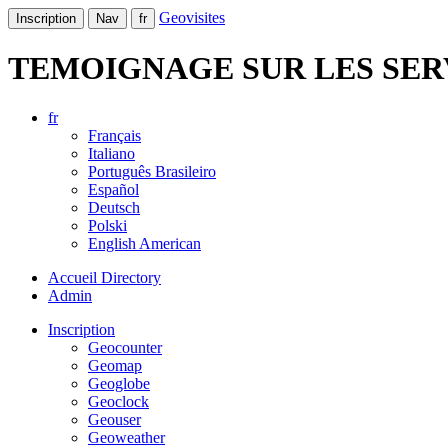
Geovisites
Inscription
Nav
fr
TEMOIGNAGE SUR LES SER
fr
Français
Italiano
Português Brasileiro
Español
Deutsch
Polski
English American
Accueil Directory
Admin
Inscription
Geocounter
Geomap
Geoglobe
Geoclock
Geouser
Geoweather