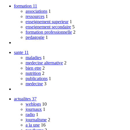
formation
11
associations
1
ressources
1
enseignement superieur
1
enseignement secondaire
5
formation professionnelle
2
pedagogie
1
sante
11
maladies
1
medecine alternative
2
bien etre
2
nutrition
2
publications
1
medecine
3
actualites
37
weblogs
10
journaux
1
radio
1
journalisme
2
a la une
16