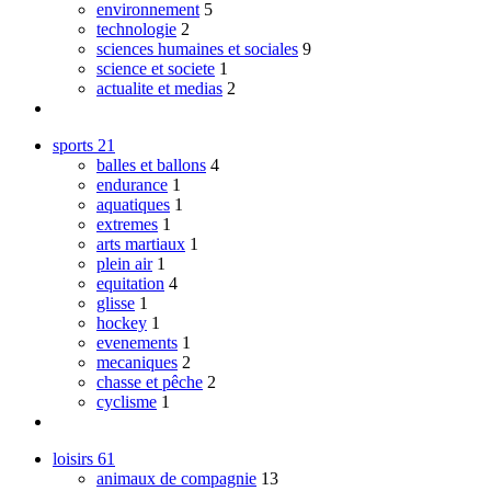
environnement
5
technologie
2
sciences humaines et sociales
9
science et societe
1
actualite et medias
2
sports
21
balles et ballons
4
endurance
1
aquatiques
1
extremes
1
arts martiaux
1
plein air
1
equitation
4
glisse
1
hockey
1
evenements
1
mecaniques
2
chasse et pêche
2
cyclisme
1
loisirs
61
animaux de compagnie
13