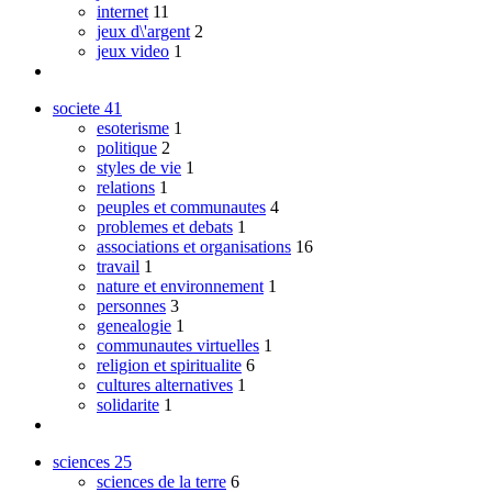
internet
11
jeux d\'argent
2
jeux video
1
societe
41
esoterisme
1
politique
2
styles de vie
1
relations
1
peuples et communautes
4
problemes et debats
1
associations et organisations
16
travail
1
nature et environnement
1
personnes
3
genealogie
1
communautes virtuelles
1
religion et spiritualite
6
cultures alternatives
1
solidarite
1
sciences
25
sciences de la terre
6