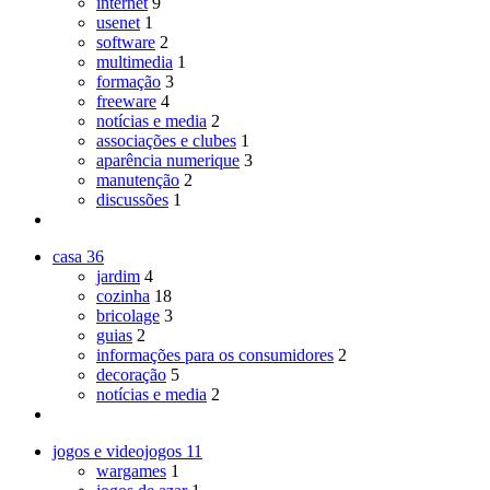
internet
9
usenet
1
software
2
multimedia
1
formação
3
freeware
4
notícias e media
2
associações e clubes
1
aparência numerique
3
manutenção
2
discussões
1
casa
36
jardim
4
cozinha
18
bricolage
3
guias
2
informações para os consumidores
2
decoração
5
notícias e media
2
jogos e videojogos
11
wargames
1