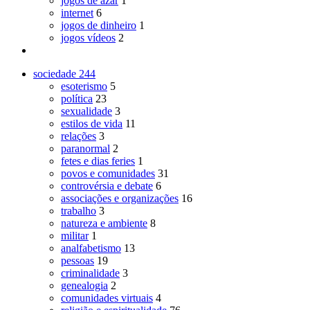
jogos de azar
1
internet
6
jogos de dinheiro
1
jogos vídeos
2
sociedade
244
esoterismo
5
política
23
sexualidade
3
estilos de vida
11
relações
3
paranormal
2
fetes e dias feries
1
povos e comunidades
31
controvérsia e debate
6
associações e organizações
16
trabalho
3
natureza e ambiente
8
militar
1
analfabetismo
13
pessoas
19
criminalidade
3
genealogia
2
comunidades virtuais
4