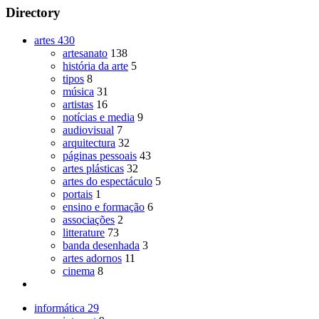
Directory
artes
430
artesanato
138
história da arte
5
tipos
8
música
31
artistas
16
notícias e media
9
audiovisual
7
arquitectura
32
páginas pessoais
43
artes plásticas
32
artes do espectáculo
5
portais
1
ensino e formação
6
associações
2
litterature
73
banda desenhada
3
artes adornos
11
cinema
8
informática
29