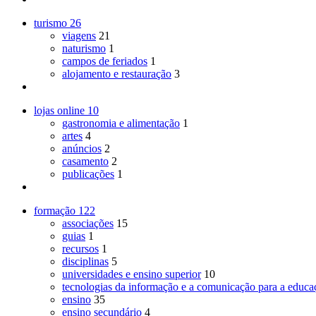
turismo
26
viagens
21
naturismo
1
campos de feriados
1
alojamento e restauração
3
lojas online
10
gastronomia e alimentação
1
artes
4
anúncios
2
casamento
2
publicações
1
formação
122
associações
15
guias
1
recursos
1
disciplinas
5
universidades e ensino superior
10
tecnologias da informação e a comunicação para a educa
ensino
35
ensino secundário
4