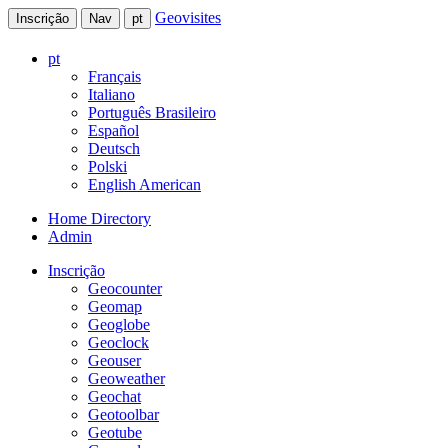
Geovisites
Inscrição
Nav
pt
pt
Français
Italiano
Português Brasileiro
Español
Deutsch
Polski
English American
Home Directory
Admin
Inscrição
Geocounter
Geomap
Geoglobe
Geoclock
Geouser
Geoweather
Geochat
Geotoolbar
Geotube