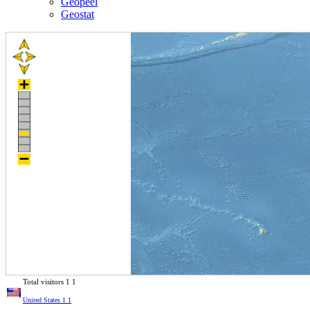
Geopeel
Geostat
Total visitors
1
1
United States
1
1