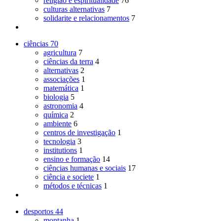
religião e espiritualidade
76
culturas alternativas
7
solidarite e relacionamentos
7
ciências
70
agricultura
7
ciências da terra
4
alternativas
2
associações
1
matemática
1
biologia
5
astronomia
4
química
2
ambiente
6
centros de investigação
1
tecnologia
3
institutions
1
ensino e formação
14
ciências humanas e sociais
17
ciência e societe
1
métodos e técnicas
1
desportos
44
montanha
1