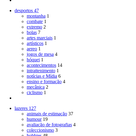
desportos
47
montanha
1
combate
1
extremo
2
bolas
7
artes marciais
1
artísticos
1
aereo
1
jogos de mesa
4
hóquei
1
acontecimentos
14
intrattenimento
1
notícias e Mídia
6
ensino e formação
4
mecânica
2
ciclismo
1
lazeres
127
animais de estimação
37
humour
19
avaliação de fotografias
4
coleccionismo
3
hobbies
48