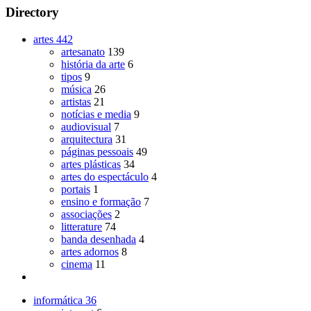
Directory
artes
442
artesanato
139
história da arte
6
tipos
9
música
26
artistas
21
notícias e media
9
audiovisual
7
arquitectura
31
páginas pessoais
49
artes plásticas
34
artes do espectáculo
4
portais
1
ensino e formação
7
associações
2
litterature
74
banda desenhada
4
artes adornos
8
cinema
11
informática
36