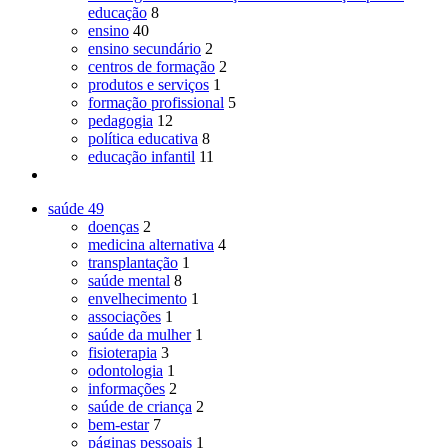
educação
8
ensino
40
ensino secundário
2
centros de formação
2
produtos e serviços
1
formação profissional
5
pedagogia
12
política educativa
8
educação infantil
11
saúde
49
doenças
2
medicina alternativa
4
transplantação
1
saúde mental
8
envelhecimento
1
associações
1
saúde da mulher
1
fisioterapia
3
odontologia
1
informações
2
saúde de criança
2
bem-estar
7
páginas pessoais
1