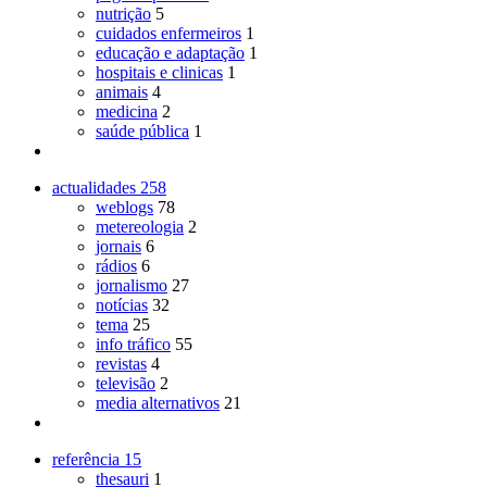
nutrição
5
cuidados enfermeiros
1
educação e adaptação
1
hospitais e clinicas
1
animais
4
medicina
2
saúde pública
1
actualidades
258
weblogs
78
metereologia
2
jornais
6
rádios
6
jornalismo
27
notícias
32
tema
25
info tráfico
55
revistas
4
televisão
2
media alternativos
21
referência
15
thesauri
1