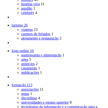
história viva
11
aquilão
1
celebrity
4
turismo
26
viagens
23
campos de feriados
1
alojamento e restauração
2
lojas online
10
gastronomia e alimentação
1
artes
5
anúncios
2
casamento
1
publicações
1
formação
113
associações
11
guias
1
disciplinas
4
universidades e ensino superior
8
tecnologias da informação e a comunicação para a