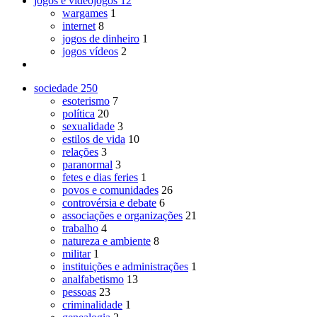
jogos e videojogos
12
wargames
1
internet
8
jogos de dinheiro
1
jogos vídeos
2
sociedade
250
esoterismo
7
política
20
sexualidade
3
estilos de vida
10
relações
3
paranormal
3
fetes e dias feries
1
povos e comunidades
26
controvérsia e debate
6
associações e organizações
21
trabalho
4
natureza e ambiente
8
militar
1
instituições e administrações
1
analfabetismo
13
pessoas
23
criminalidade
1