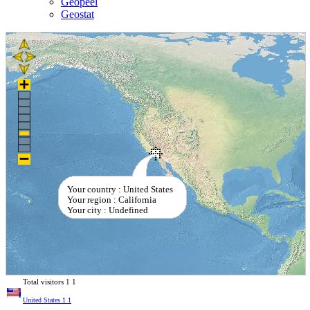
Geopeel
Geostat
Your country : United States
Your region : California
Your city : Undefined
Total visitors
1
1
United States
1
1