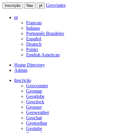
Geovisites
Inscrição
Nav
pt
pt
Français
Italiano
Português Brasileiro
Español
Deutsch
Polski
English American
Home Directory
Admin
Inscrição
Geocounter
Geomap
Geoglobe
Geoclock
Geouser
Geoweather
Geochat
Geotoolbar
Geotube