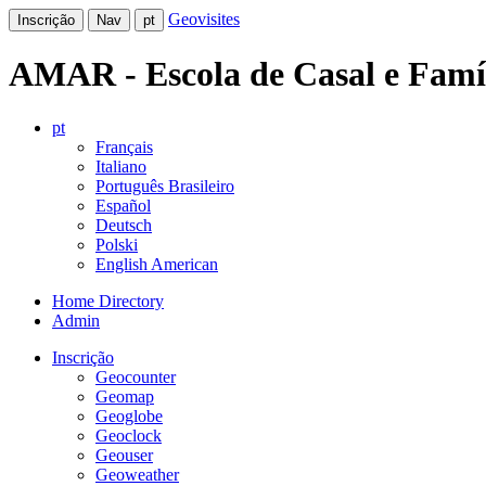
Geovisites
Inscrição
Nav
pt
AMAR - Escola de Casal e Famí
pt
Français
Italiano
Português Brasileiro
Español
Deutsch
Polski
English American
Home Directory
Admin
Inscrição
Geocounter
Geomap
Geoglobe
Geoclock
Geouser
Geoweather