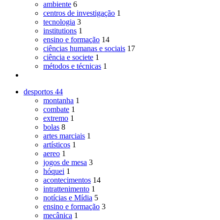
ambiente
6
centros de investigação
1
tecnologia
3
institutions
1
ensino e formação
14
ciências humanas e sociais
17
ciência e societe
1
métodos e técnicas
1
desportos
44
montanha
1
combate
1
extremo
1
bolas
8
artes marciais
1
artísticos
1
aereo
1
jogos de mesa
3
hóquei
1
acontecimentos
14
intrattenimento
1
notícias e Mídia
5
ensino e formação
3
mecânica
1