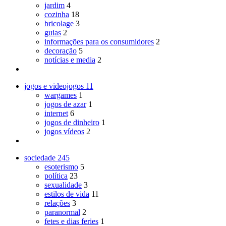
jardim
4
cozinha
18
bricolage
3
guias
2
informações para os consumidores
2
decoração
5
notícias e media
2
jogos e videojogos
11
wargames
1
jogos de azar
1
internet
6
jogos de dinheiro
1
jogos vídeos
2
sociedade
245
esoterismo
5
política
23
sexualidade
3
estilos de vida
11
relações
3
paranormal
2
fetes e dias feries
1