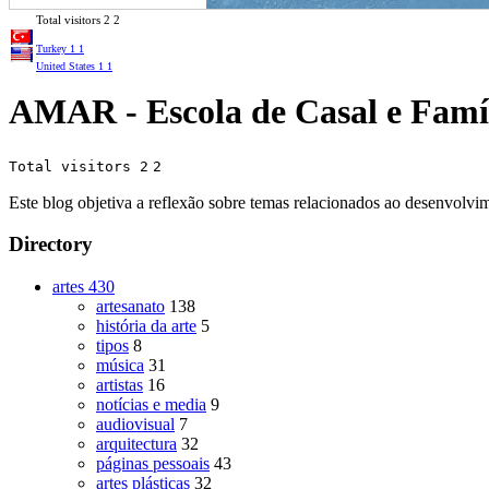
Total visitors
2
2
Turkey
1
1
United States
1
1
AMAR - Escola de Casal e Famí
Total visitors 2
2
Este blog objetiva a reflexão sobre temas relacionados ao desenvolvim
Directory
artes
430
artesanato
138
história da arte
5
tipos
8
música
31
artistas
16
notícias e media
9
audiovisual
7
arquitectura
32
páginas pessoais
43
artes plásticas
32