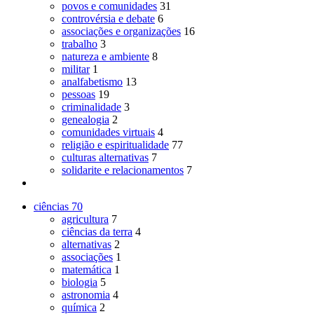
povos e comunidades
31
controvérsia e debate
6
associações e organizações
16
trabalho
3
natureza e ambiente
8
militar
1
analfabetismo
13
pessoas
19
criminalidade
3
genealogia
2
comunidades virtuais
4
religião e espiritualidade
77
culturas alternativas
7
solidarite e relacionamentos
7
ciências
70
agricultura
7
ciências da terra
4
alternativas
2
associações
1
matemática
1
biologia
5
astronomia
4
química
2