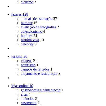
ciclismo
2
lazeres
128
animais de estimação
37
humour
15
avaliação de fotografias
2
coleccionismo
4
hobbies
54
história viva
10
celebrity
6
turismo
26
viagens
21
naturismo
1
campos de feriados
1
alojamento e restauração
3
lojas online
10
gastronomia e alimentação
1
artes
4
anúncios
2
casamento
2