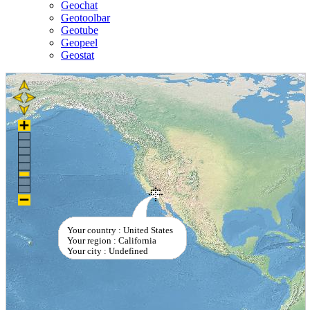
Geochat
Geotoolbar
Geotube
Geopeel
Geostat
Your country : United States
Your region : California
Your city : Undefined