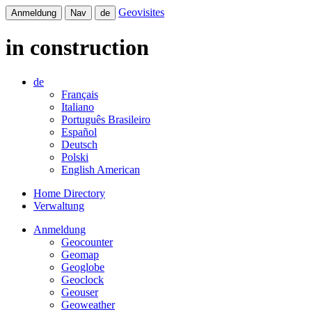
Geovisites
Anmeldung
Nav
de
in construction
de
Français
Italiano
Português Brasileiro
Español
Deutsch
Polski
English American
Home Directory
Verwaltung
Anmeldung
Geocounter
Geomap
Geoglobe
Geoclock
Geouser
Geoweather