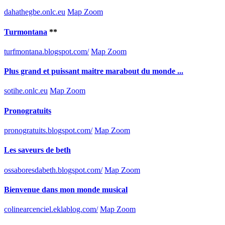
dahathegbe.onlc.eu
Map Zoom
Turmontana
**
turfmontana.blogspot.com/
Map Zoom
Plus grand et puissant maitre marabout du monde ...
sotihe.onlc.eu
Map Zoom
Pronogratuits
pronogratuits.blogspot.com/
Map Zoom
Les saveurs de beth
ossaboresdabeth.blogspot.com/
Map Zoom
Bienvenue dans mon monde musical
colinearcenciel.eklablog.com/
Map Zoom