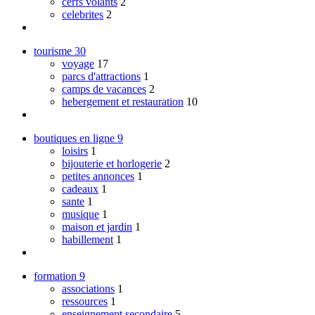
cerfs volants
2
celebrites
2
tourisme
30
voyage
17
parcs d'attractions
1
camps de vacances
2
hebergement et restauration
10
boutiques en ligne
9
loisirs
1
bijouterie et horlogerie
2
petites annonces
1
cadeaux
1
sante
1
musique
1
maison et jardin
1
habillement
1
formation
9
associations
1
ressources
1
enseignement secondaire
5