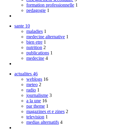
formation professionnelle
1
pedagogie
1
sante
10
maladies
1
medecine alternative
1
bien etre
1
nutrition
2
publications
1
medecine
4
actualites
46
weblogs
16
meteo
2
radio
1
journalisme
3
a la une
16
par theme
1
magazines et e zines
2
television
1
medias alternatifs
4