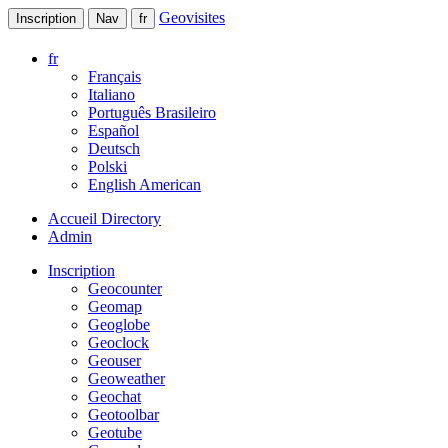
Geovisites
Inscription
Nav
fr
fr
Français
Italiano
Português Brasileiro
Español
Deutsch
Polski
English American
Accueil Directory
Admin
Inscription
Geocounter
Geomap
Geoglobe
Geoclock
Geouser
Geoweather
Geochat
Geotoolbar
Geotube