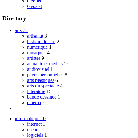
Geopeel
Geostat
Directory
arts
78
artisanat
3
histoire de l'art
2
numerique
1
musique
14
artistes
9
actualite et medias
12
audiovisuel
1
pages personnelles
8
arts plastiques
6
arts du spectacle
4
litterature
15
bande dessinee
1
cinema
2
informatique
10
internet
1
usenet
1
logiciels
1