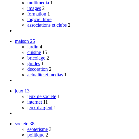
multimedia
1
images
2
formation
1
logiciel libre
1
associations et clubs
2
maison
25
jardin
4
cuisine
15
bricolage
2
guides
1
decoration
2
actualite et medias
1
jeux
13
jeux de societe
1
internet
11
jeux d'argent
1
societe
38
esoterisme
3
politique
2