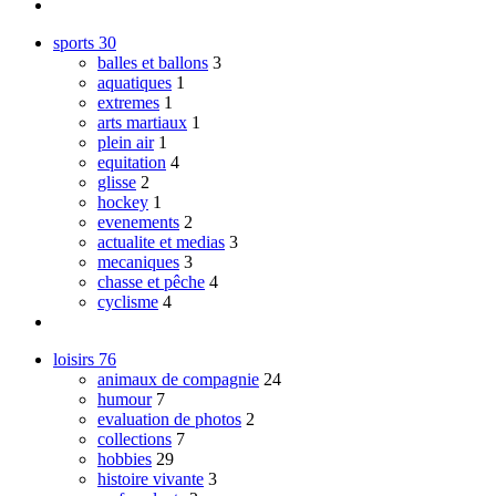
sports
30
balles et ballons
3
aquatiques
1
extremes
1
arts martiaux
1
plein air
1
equitation
4
glisse
2
hockey
1
evenements
2
actualite et medias
3
mecaniques
3
chasse et pêche
4
cyclisme
4
loisirs
76
animaux de compagnie
24
humour
7
evaluation de photos
2
collections
7
hobbies
29
histoire vivante
3