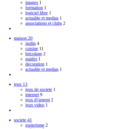
images
1
formation
1
logiciel libre
1
actualite et medias
1
associations et clubs
2
maison
20
jardin
4
cuisine
11
bricolage
2
guides
1
decoration
1
actualite et medias
1
jeux
13
jeux de societe
1
internet
9
jeux d\'argent
2
jeux video
1
societe
41
esoterisme
2