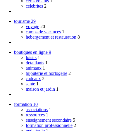
cerfs volants
1
celebrites
2
tourisme
29
voyage
20
camps de vacances
1
hebergement et restauration
8
boutiques en ligne
9
loisirs
1
detaillants
1
animaux
1
bijouterie et horlogerie
2
cadeaux
2
sante
1
maison et jardin
1
formation
10
associations
1
ressources
1
enseignement secondaire
5
formation professionnelle
2
pedagogie
1