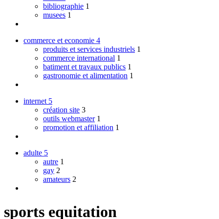
bibliographie
1
musees
1
commerce et economie
4
produits et services industriels
1
commerce international
1
batiment et travaux publics
1
gastronomie et alimentation
1
internet
5
création site
3
outils webmaster
1
promotion et affiliation
1
adulte
5
autre
1
gay
2
amateurs
2
sports equitation