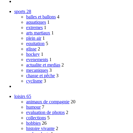
sports
28
balles et ballons
4
aquatiques
1
extremes
1
arts martiaux
1
plein air
1
equitation
5
glisse
2
hockey
1
evenements
1
actualite et medias
2
mecaniques
3
chasse et pêche
3
cyclisme
3
loisirs
65
animaux de compagnie
20
humour
7
evaluation de photos
2
collections
5
hobbies
26
histoire vivante
2