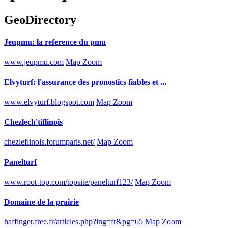
GeoDirectory
Jeupmu: la reference du pmu
www.jeupmu.com
Map Zoom
Elvyturf: l'assurance des pronostics fiables et ...
www.elvyturf.blogspot.com
Map Zoom
Chezlech'tiflinois
chezleflinois.forumparis.net/
Map Zoom
Panelturf
www.root-top.com/topsite/panelturf123/
Map Zoom
Domaine de la prairie
haffinger.free.fr/articles.php?lng=fr&pg=65
Map Zoom