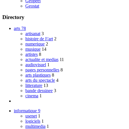
Geopeel
Geostat
Directory
arts
78
artisanat
3
histoire de l\'art
2
numerique
2
musique
14
artistes
8
actualite et medias
11
audiovisuel
1
pages personnelles
8
arts plastiques
8
arts du spectacle
4
litterature
13
bande dessinee
3
cinema
1
informatique
9
usenet
1
logiciels
1
multimedia
1