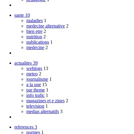
sante
10
maladies
1
medecine alternative
2
bien etre
2
nutrition
2
publications
1
medecine
2
actualites
39
weblogs
13
meteo
2
journalisme
1
a la une
15
par theme
1
info trafic
1
magazines et e zines
2
television
1
medias alternatifs
3
references
3
normes
1