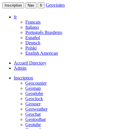
Geovisites
Inscription
Nav
fr
fr
Français
Italiano
Português Brasileiro
Español
Deutsch
Polski
English American
Accueil Directory
Admin
Inscription
Geocounter
Geomap
Geoglobe
Geoclock
Geouser
Geoweather
Geochat
Geotoolbar
Geotube