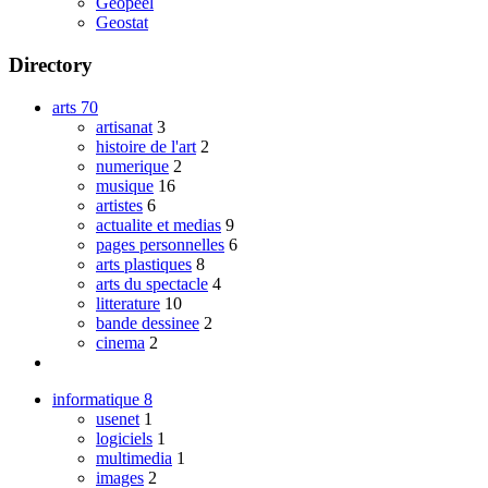
Geopeel
Geostat
Directory
arts
70
artisanat
3
histoire de l'art
2
numerique
2
musique
16
artistes
6
actualite et medias
9
pages personnelles
6
arts plastiques
8
arts du spectacle
4
litterature
10
bande dessinee
2
cinema
2
informatique
8
usenet
1
logiciels
1
multimedia
1
images
2