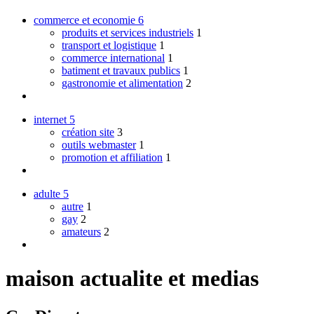
commerce et economie
6
produits et services industriels
1
transport et logistique
1
commerce international
1
batiment et travaux publics
1
gastronomie et alimentation
2
internet
5
création site
3
outils webmaster
1
promotion et affiliation
1
adulte
5
autre
1
gay
2
amateurs
2
maison actualite et medias