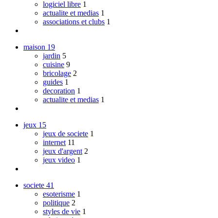
logiciel libre
1
actualite et medias
1
associations et clubs
1
maison
19
jardin
5
cuisine
9
bricolage
2
guides
1
decoration
1
actualite et medias
1
jeux
15
jeux de societe
1
internet
11
jeux d'argent
2
jeux video
1
societe
41
esoterisme
1
politique
2
styles de vie
1