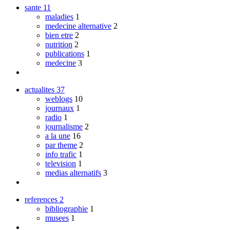
sante
11
maladies
1
medecine alternative
2
bien etre
2
nutrition
2
publications
1
medecine
3
actualites
37
weblogs
10
journaux
1
radio
1
journalisme
2
a la une
16
par theme
2
info trafic
1
television
1
medias alternatifs
3
references
2
bibliographie
1
musees
1