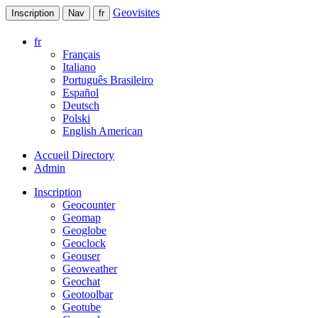
Geovisites
Inscription
Nav
fr
fr
Français
Italiano
Português Brasileiro
Español
Deutsch
Polski
English American
Accueil Directory
Admin
Inscription
Geocounter
Geomap
Geoglobe
Geoclock
Geouser
Geoweather
Geochat
Geotoolbar
Geotube