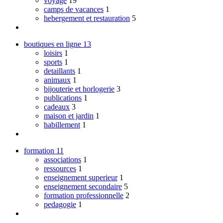
voyage
19
camps de vacances
1
hebergement et restauration
5
boutiques en ligne
13
loisirs
1
sports
1
detaillants
1
animaux
1
bijouterie et horlogerie
3
publications
1
cadeaux
3
maison et jardin
1
habillement
1
formation
11
associations
1
ressources
1
enseignement superieur
1
enseignement secondaire
5
formation professionnelle
2
pedagogie
1