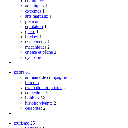
endurance
1
aquatiques
1
extremes
1
arts martiaux
1
plein air
1
equitation
4
glisse
1
hockey
1
evenements
1
mecaniques
2
chasse et pêche
2
cyclisme
1
loisirs
61
animaux de compagnie
13
humour
5
evaluation de photos
2
collections
5
hobbies
32
histoire vivante
2
celebrites
2
tourisme
25