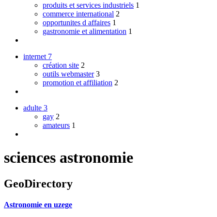
produits et services industriels
1
commerce international
2
opportunites d affaires
1
gastronomie et alimentation
1
internet
7
création site
2
outils webmaster
3
promotion et affiliation
2
adulte
3
gay
2
amateurs
1
sciences astronomie
GeoDirectory
Astronomie en uzege