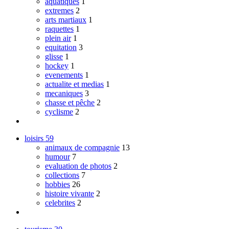
aquatiques
1
extremes
2
arts martiaux
1
raquettes
1
plein air
1
equitation
3
glisse
1
hockey
1
evenements
1
actualite et medias
1
mecaniques
3
chasse et pêche
2
cyclisme
2
loisirs
59
animaux de compagnie
13
humour
7
evaluation de photos
2
collections
7
hobbies
26
histoire vivante
2
celebrites
2