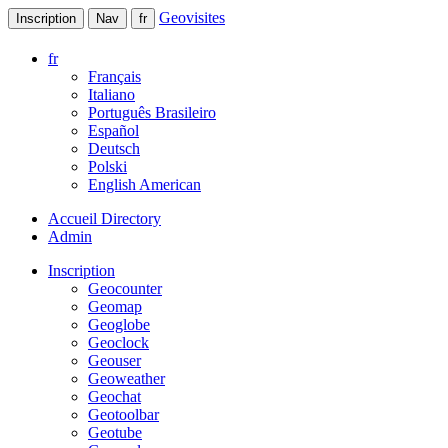
Geovisites
Inscription
Nav
fr
fr
Français
Italiano
Português Brasileiro
Español
Deutsch
Polski
English American
Accueil Directory
Admin
Inscription
Geocounter
Geomap
Geoglobe
Geoclock
Geouser
Geoweather
Geochat
Geotoolbar
Geotube