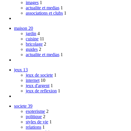
images
1
actualite et medias
1
associations et clubs
1
maison
20
jardin
4
cuisine
11
bricolage
2
guides
2
actualite et medias
1
jeux
13
jeux de societe
1
internet
10
jeux d'argent
1
jeux de reflexion
1
societe
39
esoterisme
2
politique
2
styles de vie
1
relations
1