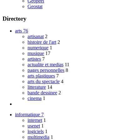
Geopeel
Geostat
Directory
arts
76
artisanat
2
histoire de l'art
2
numerique
1
musique
17
artistes
7
actualite et medias
11
pages personnelles
8
arts plastiques
7
arts du spectacle
4
litterature
14
bande dessinee
2
cinema
1
informatique
7
internet
1
usenet
1
logiciels
1
multimedia
1