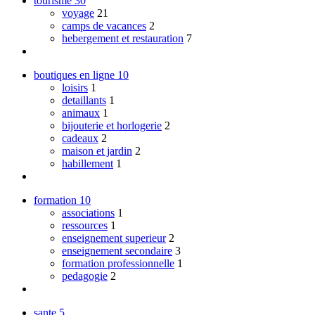
tourisme
30
voyage
21
camps de vacances
2
hebergement et restauration
7
boutiques en ligne
10
loisirs
1
detaillants
1
animaux
1
bijouterie et horlogerie
2
cadeaux
2
maison et jardin
2
habillement
1
formation
10
associations
1
ressources
1
enseignement superieur
2
enseignement secondaire
3
formation professionnelle
1
pedagogie
2
sante
5