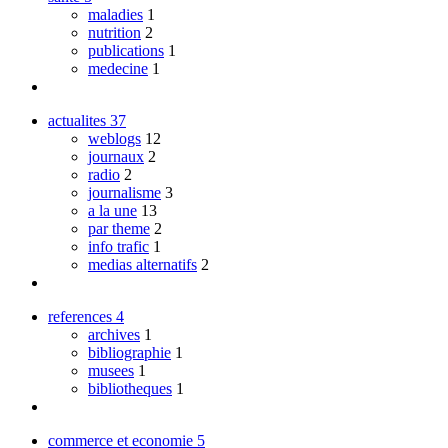
maladies
1
nutrition
2
publications
1
medecine
1
actualites
37
weblogs
12
journaux
2
radio
2
journalisme
3
a la une
13
par theme
2
info trafic
1
medias alternatifs
2
references
4
archives
1
bibliographie
1
musees
1
bibliotheques
1
commerce et economie
5