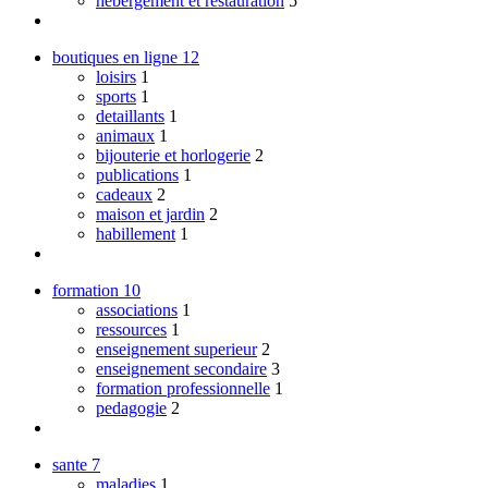
hebergement et restauration
5
boutiques en ligne
12
loisirs
1
sports
1
detaillants
1
animaux
1
bijouterie et horlogerie
2
publications
1
cadeaux
2
maison et jardin
2
habillement
1
formation
10
associations
1
ressources
1
enseignement superieur
2
enseignement secondaire
3
formation professionnelle
1
pedagogie
2
sante
7
maladies
1