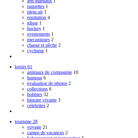
arts martiaux
1
raquettes
1
plein air
1
equitation
4
glisse
1
hockey
1
evenements
1
mecaniques
2
chasse et pêche
2
cyclisme
1
loisirs
61
animaux de compagnie
10
humour
6
evaluation de photos
2
collections
6
hobbies
32
histoire vivante
3
celebrites
2
tourisme
28
voyage
21
camps de vacances
2