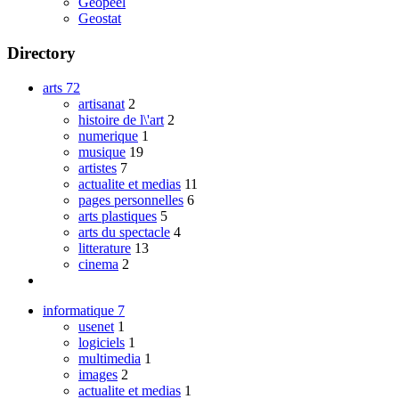
Geopeel
Geostat
Directory
arts
72
artisanat
2
histoire de l\'art
2
numerique
1
musique
19
artistes
7
actualite et medias
11
pages personnelles
6
arts plastiques
5
arts du spectacle
4
litterature
13
cinema
2
informatique
7
usenet
1
logiciels
1
multimedia
1
images
2
actualite et medias
1