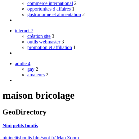
commerce international
2
opportunites d affaires
1
gastronomie et alimentation
2
internet
7
création site
3
outils webmaster
3
promotion et affiliation
1
adulte
4
gay
2
amateurs
2
maison bricolage
GeoDirectory
Nini petits boutis
ninipetitsboutis.blogspot.fr/
Map Zoom