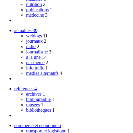
nutrition
2
publications
1
medecine
3
actualites
39
weblogs
11
journaux
2
radio
2
journalisme
3
a la une
14
par theme
2
info trafic
1
medias alternatifs
4
references
4
archives
1
bibliographie
1
musees
1
bibliotheques
1
commerce et economie
6
transport et logistique
1