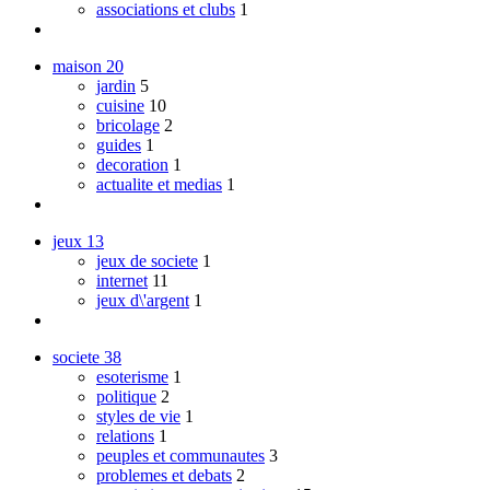
associations et clubs
1
maison
20
jardin
5
cuisine
10
bricolage
2
guides
1
decoration
1
actualite et medias
1
jeux
13
jeux de societe
1
internet
11
jeux d\'argent
1
societe
38
esoterisme
1
politique
2
styles de vie
1
relations
1
peuples et communautes
3
problemes et debats
2