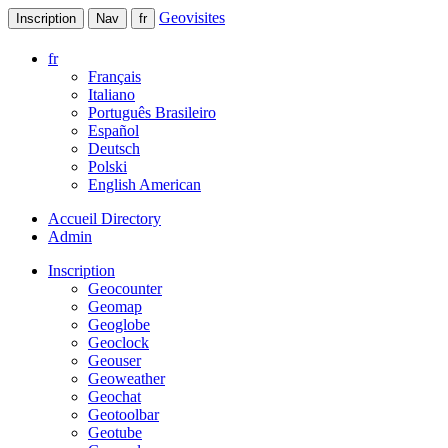
Geovisites
Inscription
Nav
fr
fr
Français
Italiano
Português Brasileiro
Español
Deutsch
Polski
English American
Accueil Directory
Admin
Inscription
Geocounter
Geomap
Geoglobe
Geoclock
Geouser
Geoweather
Geochat
Geotoolbar
Geotube