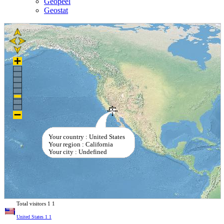
Geopeel
Geostat
Your country : United States
Your region : California
Your city : Undefined
Total visitors
1
1
United States
1
1