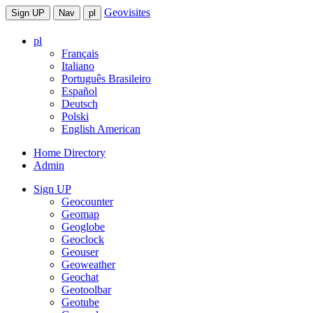
Geovisites
Sign UP
Nav
pl
pl
Français
Italiano
Português Brasileiro
Español
Deutsch
Polski
English American
Home Directory
Admin
Sign UP
Geocounter
Geomap
Geoglobe
Geoclock
Geouser
Geoweather
Geochat
Geotoolbar
Geotube