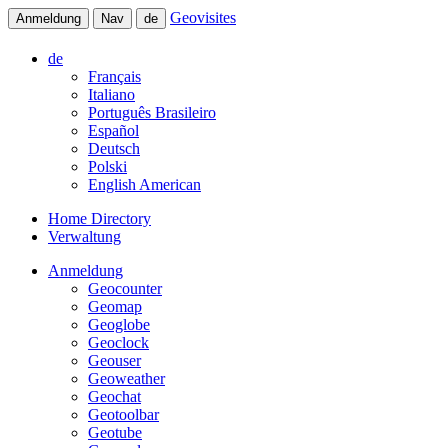
Geovisites
Anmeldung
Nav
de
de
Français
Italiano
Português Brasileiro
Español
Deutsch
Polski
English American
Home Directory
Verwaltung
Anmeldung
Geocounter
Geomap
Geoglobe
Geoclock
Geouser
Geoweather
Geochat
Geotoolbar
Geotube