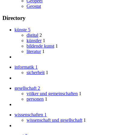
Geopeel
Geostat
Directory
künste
5
digital
2
künstler
1
bildende kunst
1
literatur
1
informatik
1
sicherheit
1
gesellschaft
2
völker und gemeinschaften
1
personen
1
wissenschaften
1
wissenschaft und gesellschaft
1