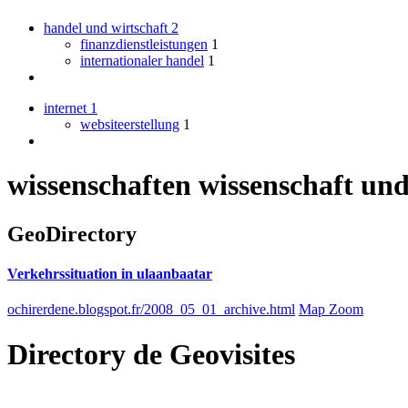
handel und wirtschaft
2
finanzdienstleistungen
1
internationaler handel
1
internet
1
websiteerstellung
1
wissenschaften wissenschaft und
GeoDirectory
Verkehrssituation in ulaanbaatar
ochirerdene.blogspot.fr/2008_05_01_archive.html
Map Zoom
Directory
de
Geovisites