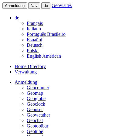
Geovisites
Anmeldung
Nav
de
de
Français
Italiano
Português Brasileiro
Español
Deutsch
Polski
English American
Home Directory
Verwaltung
Anmeldung
Geocounter
Geomap
Geoglobe
Geoclock
Geouser
Geoweather
Geochat
Geotoolbar
Geotube