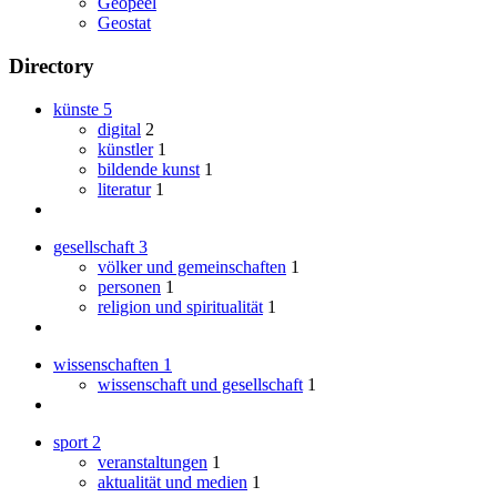
Geopeel
Geostat
Directory
künste
5
digital
2
künstler
1
bildende kunst
1
literatur
1
gesellschaft
3
völker und gemeinschaften
1
personen
1
religion und spiritualität
1
wissenschaften
1
wissenschaft und gesellschaft
1
sport
2
veranstaltungen
1
aktualität und medien
1