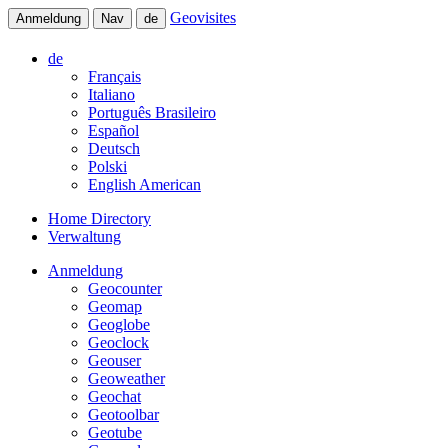
Geovisites
Anmeldung
Nav
de
de
Français
Italiano
Português Brasileiro
Español
Deutsch
Polski
English American
Home Directory
Verwaltung
Anmeldung
Geocounter
Geomap
Geoglobe
Geoclock
Geouser
Geoweather
Geochat
Geotoolbar
Geotube