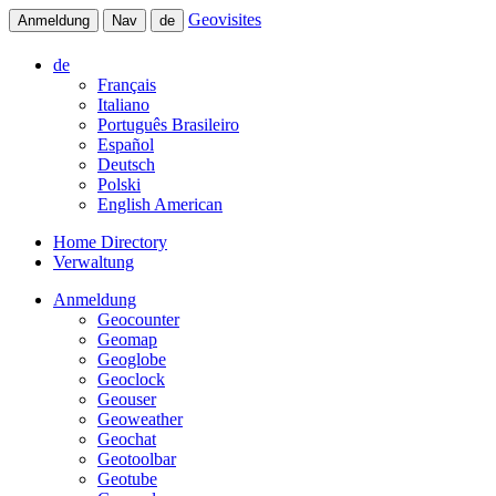
Geovisites
Anmeldung
Nav
de
de
Français
Italiano
Português Brasileiro
Español
Deutsch
Polski
English American
Home Directory
Verwaltung
Anmeldung
Geocounter
Geomap
Geoglobe
Geoclock
Geouser
Geoweather
Geochat
Geotoolbar
Geotube