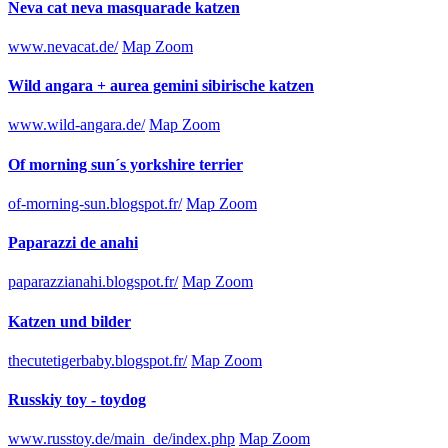
Neva cat neva masquarade katzen
www.nevacat.de/
Map Zoom
Wild angara + aurea gemini sibirische katzen
www.wild-angara.de/
Map Zoom
Of morning sun´s yorkshire terrier
of-morning-sun.blogspot.fr/
Map Zoom
Paparazzi de anahi
paparazzianahi.blogspot.fr/
Map Zoom
Katzen und bilder
thecutetigerbaby.blogspot.fr/
Map Zoom
Russkiy toy - toydog
www.russtoy.de/main_de/index.php
Map Zoom