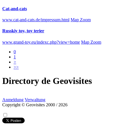
Cat-and-cats
www.cat-and-cats.de/impressum.html
Map Zoom
Russkiy toy, toy terier
www.grand-toy.eu/indexc.php?view=home
Map Zoom
0
1
>
>>
Directory
de
Geovisites
Anmeldung
Verwaltung
Copyright © Geovisites 2000 / 2026