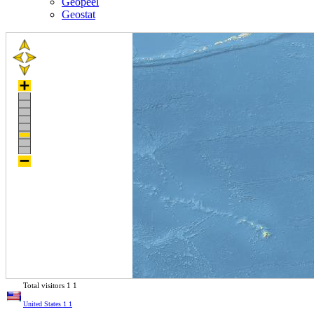
Geopeel
Geostat
Total visitors
1
1
United States
1
1