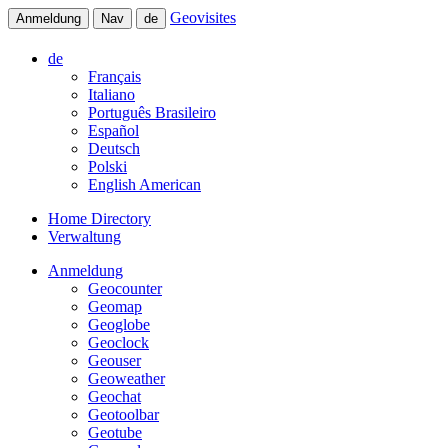
Geovisites
Anmeldung
Nav
de
de
Français
Italiano
Português Brasileiro
Español
Deutsch
Polski
English American
Home Directory
Verwaltung
Anmeldung
Geocounter
Geomap
Geoglobe
Geoclock
Geouser
Geoweather
Geochat
Geotoolbar
Geotube