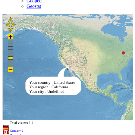
Geopeel
Geostat
Your country : United States
Your region : California
Your city : Undefined
Total visitors
4
1
Germany
2