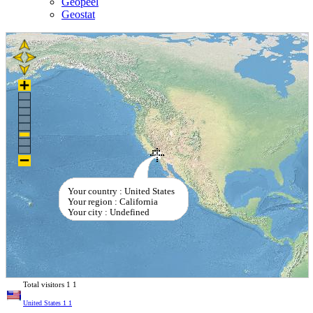
Geopeel
Geostat
Your country : United States
Your region : California
Your city : Undefined
Total visitors
1
1
United States
1
1