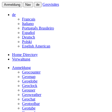
Geovisites
Anmeldung
Nav
de
de
Français
Italiano
Português Brasileiro
Español
Deutsch
Polski
English American
Home Directory
Verwaltung
Anmeldung
Geocounter
Geomap
Geoglobe
Geoclock
Geouser
Geoweather
Geochat
Geotoolbar
Geotube