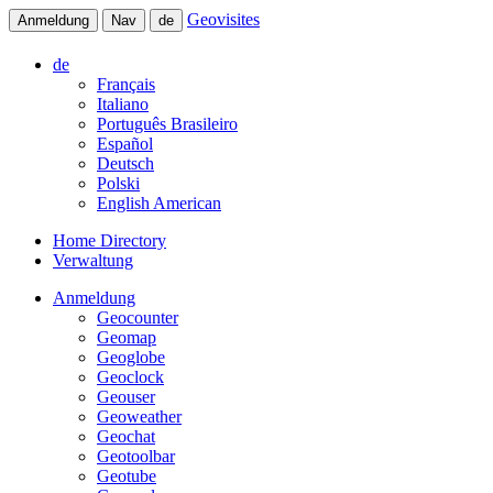
Geovisites
Anmeldung
Nav
de
de
Français
Italiano
Português Brasileiro
Español
Deutsch
Polski
English American
Home Directory
Verwaltung
Anmeldung
Geocounter
Geomap
Geoglobe
Geoclock
Geouser
Geoweather
Geochat
Geotoolbar
Geotube