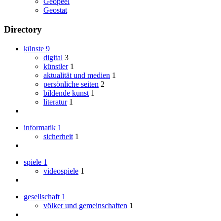
Geopeel
Geostat
Directory
künste
9
digital
3
künstler
1
aktualität und medien
1
persönliche seiten
2
bildende kunst
1
literatur
1
informatik
1
sicherheit
1
spiele
1
videospiele
1
gesellschaft
1
völker und gemeinschaften
1