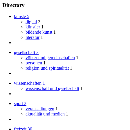
Directory
künste
5
digital
2
künstler
1
bildende kunst
1
literatur
1
gesellschaft
3
völker und gemeinschaften
1
personen
1
religion und spiritualität
1
wissenschaften
1
wissenschaft und gesellschaft
1
sport
2
veranstaltungen
1
aktualität und medien
1
freizeit
30