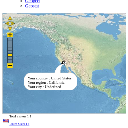
Geopeel
Geostat
Your country : United States
Your region : California
Your city : Undefined
Total visitors
1
1
United States
1
1