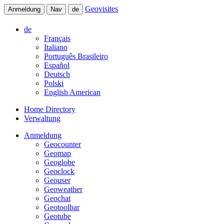
Geovisites
Anmeldung
Nav
de
de
Français
Italiano
Português Brasileiro
Español
Deutsch
Polski
English American
Home Directory
Verwaltung
Anmeldung
Geocounter
Geomap
Geoglobe
Geoclock
Geouser
Geoweather
Geochat
Geotoolbar
Geotube