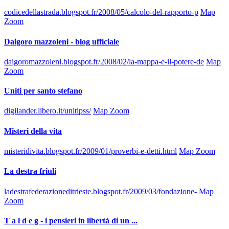
codicedellastrada.blogspot.fr/2008/05/calcolo-del-rapporto-p
Map
Zoom
Daigoro mazzoleni - blog ufficiale
daigoromazzoleni.blogspot.fr/2008/02/la-mappa-e-il-potere-de
Map
Zoom
Uniti per santo stefano
digilander.libero.it/unitipss/
Map Zoom
Misteri della vita
misteridivita.blogspot.fr/2009/01/proverbi-e-detti.html
Map Zoom
La destra friuli
ladestrafederazioneditrieste.blogspot.fr/2009/03/fondazione-
Map
Zoom
T a l d e g - i pensieri in libertà di un ...