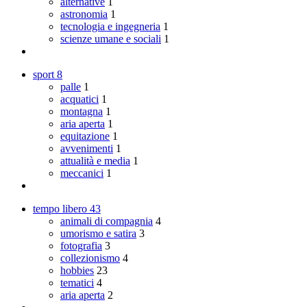
alternative
1
astronomia
1
tecnologia e ingegneria
1
scienze umane e sociali
1
sport
8
palle
1
acquatici
1
montagna
1
aria aperta
1
equitazione
1
avvenimenti
1
attualità e media
1
meccanici
1
tempo libero
43
animali di compagnia
4
umorismo e satira
3
fotografia
3
collezionismo
4
hobbies
23
tematici
4
aria aperta
2