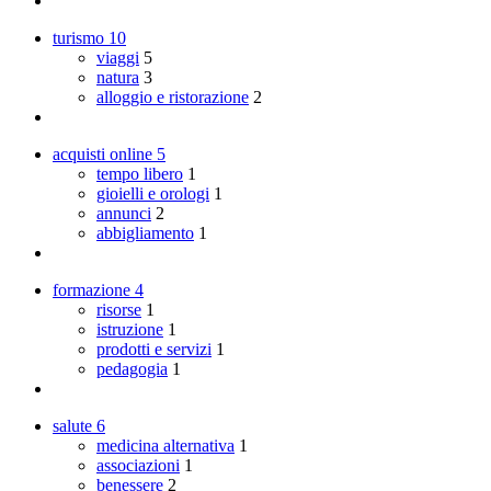
turismo
10
viaggi
5
natura
3
alloggio e ristorazione
2
acquisti online
5
tempo libero
1
gioielli e orologi
1
annunci
2
abbigliamento
1
formazione
4
risorse
1
istruzione
1
prodotti e servizi
1
pedagogia
1
salute
6
medicina alternativa
1
associazioni
1
benessere
2