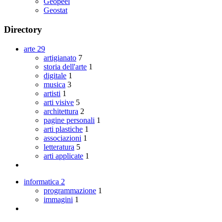
Geopeel
Geostat
Directory
arte
29
artigianato
7
storia dell'arte
1
digitale
1
musica
3
artisti
1
arti visive
5
architettura
2
pagine personali
1
arti plastiche
1
associazioni
1
letteratura
5
arti applicate
1
informatica
2
programmazione
1
immagini
1