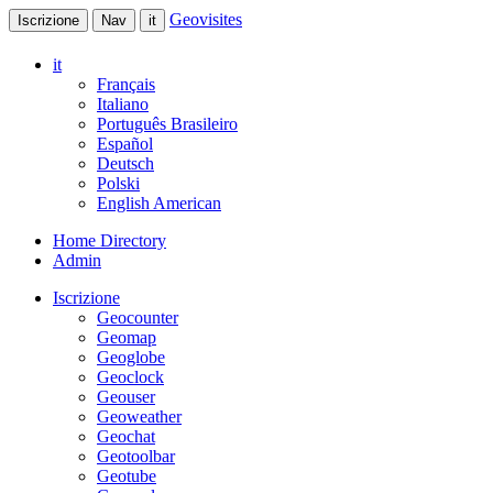
Geovisites
Iscrizione
Nav
it
it
Français
Italiano
Português Brasileiro
Español
Deutsch
Polski
English American
Home Directory
Admin
Iscrizione
Geocounter
Geomap
Geoglobe
Geoclock
Geouser
Geoweather
Geochat
Geotoolbar
Geotube