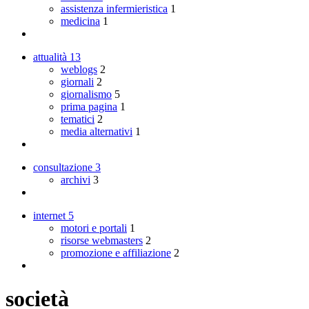
assistenza infermieristica
1
medicina
1
attualità
13
weblogs
2
giornali
2
giornalismo
5
prima pagina
1
tematici
2
media alternativi
1
consultazione
3
archivi
3
internet
5
motori e portali
1
risorse webmasters
2
promozione e affiliazione
2
società