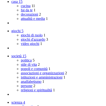
casa
15
cucina
11
fai da te
1
decorazioni
2
attualità e media
1
giochi
5
giochi di ruolo
1
giochi d'azzardo
3
video giochi
1
società
15
politica
5
stile di vita
2
popoli e comunità
1
associazioni e organizzazioni
2
istituzioni e amministrazioni
1
analfabetismo
1
persone
2
religioni e spiritualità
1
scienza
4