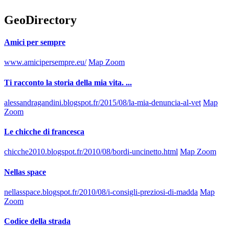
GeoDirectory
Amici per sempre
www.amicipersempre.eu/
Map Zoom
Ti racconto la storia della mia vita. ...
alessandragandini.blogspot.fr/2015/08/la-mia-denuncia-al-vet
Map
Zoom
Le chicche di francesca
chicche2010.blogspot.fr/2010/08/bordi-uncinetto.html
Map Zoom
Nellas space
nellasspace.blogspot.fr/2010/08/i-consigli-preziosi-di-madda
Map
Zoom
Codice della strada