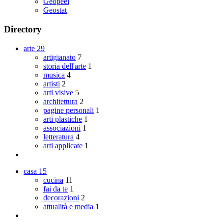
Geopeel
Geostat
Directory
arte
29
artigianato
7
storia dell'arte
1
musica
4
artisti
2
arti visive
5
architettura
2
pagine personali
1
arti plastiche
1
associazioni
1
letteratura
4
arti applicate
1
casa
15
cucina
11
fai da te
1
decorazioni
2
attualità e media
1