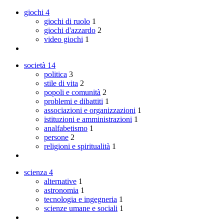
giochi
4
giochi di ruolo
1
giochi d'azzardo
2
video giochi
1
società
14
politica
3
stile di vita
2
popoli e comunità
2
problemi e dibattiti
1
associazioni e organizzazioni
1
istituzioni e amministrazioni
1
analfabetismo
1
persone
2
religioni e spiritualità
1
scienza
4
alternative
1
astronomia
1
tecnologia e ingegneria
1
scienze umane e sociali
1