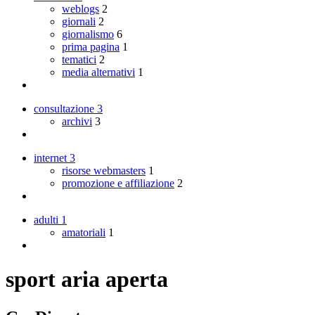
weblogs
2
giornali
2
giornalismo
6
prima pagina
1
tematici
2
media alternativi
1
consultazione
3
archivi
3
internet
3
risorse webmasters
1
promozione e affiliazione
2
adulti
1
amatoriali
1
sport aria aperta