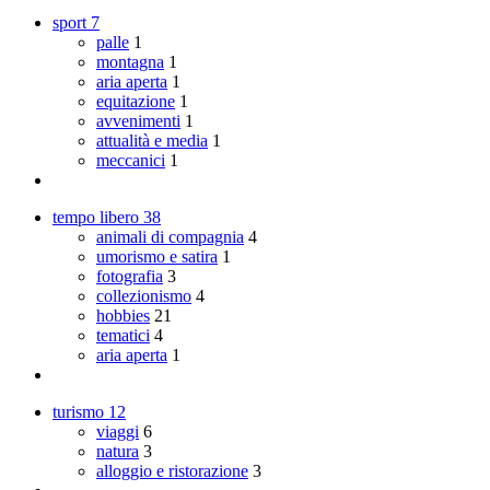
sport
7
palle
1
montagna
1
aria aperta
1
equitazione
1
avvenimenti
1
attualità e media
1
meccanici
1
tempo libero
38
animali di compagnia
4
umorismo e satira
1
fotografia
3
collezionismo
4
hobbies
21
tematici
4
aria aperta
1
turismo
12
viaggi
6
natura
3
alloggio e ristorazione
3