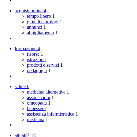
acquisti online
4
tempo libero
1
gioielli e orologi
1
annunci
1
abbigliamento
1
formazione
4
risorse
1
istruzione
1
prodotti e servizi
1
pedagogia
1
salute
6
medicina alternativa
1
associazioni
1
omeopatia
1
benessere
1
assistenza infermieristica
1
medicina
1
attualità
14