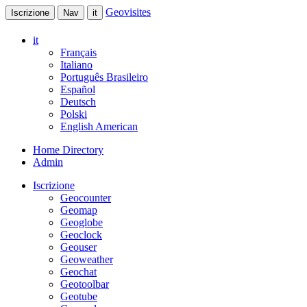
Geovisites
Iscrizione
Nav
it
it
Français
Italiano
Português Brasileiro
Español
Deutsch
Polski
English American
Home Directory
Admin
Iscrizione
Geocounter
Geomap
Geoglobe
Geoclock
Geouser
Geoweather
Geochat
Geotoolbar
Geotube