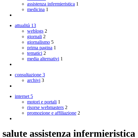
assistenza infermieristica
1
medicina
1
attualità
13
weblogs
2
giornali
2
giornalismo
5
prima pagina
1
tematici
2
media alternativi
1
consultazione
3
archivi
3
internet
5
motori e portali
1
risorse webmasters
2
promozione e affiliazione
2
salute assistenza infermieristica