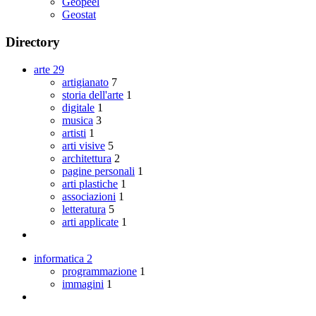
Geopeel
Geostat
Directory
arte
29
artigianato
7
storia dell'arte
1
digitale
1
musica
3
artisti
1
arti visive
5
architettura
2
pagine personali
1
arti plastiche
1
associazioni
1
letteratura
5
arti applicate
1
informatica
2
programmazione
1
immagini
1