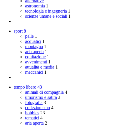
alternative
1
astronomia
1
tecnologia e ingegneria
1
scienze umane e sociali
1
sport
8
palle
1
acquatici
1
montagna
1
aria aperta
1
equitazione
1
avvenimenti
1
attualità e media
1
meccanici
1
tempo libero
43
animali di compagnia
4
umorismo e satira
3
fotografia
3
collezionismo
4
hobbies
23
tematici
4
aria aperta
2