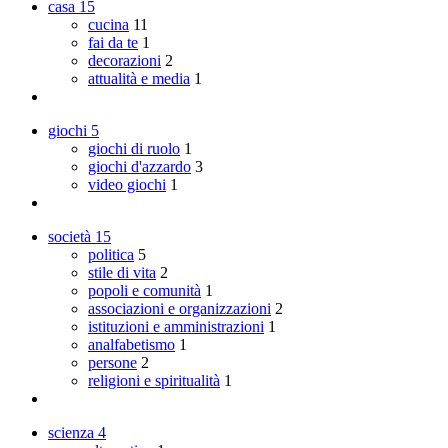
casa
15
cucina
11
fai da te
1
decorazioni
2
attualità e media
1
giochi
5
giochi di ruolo
1
giochi d'azzardo
3
video giochi
1
società
15
politica
5
stile di vita
2
popoli e comunità
1
associazioni e organizzazioni
2
istituzioni e amministrazioni
1
analfabetismo
1
persone
2
religioni e spiritualità
1
scienza
4