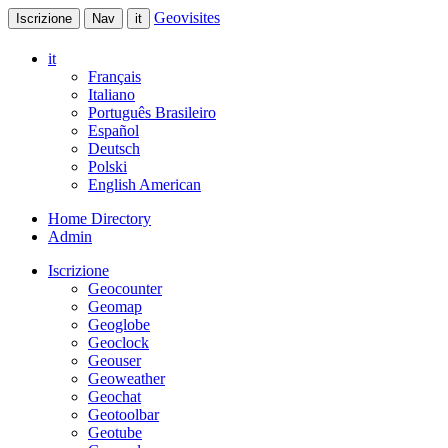
Geovisites
Iscrizione
Nav
it
it
Français
Italiano
Português Brasileiro
Español
Deutsch
Polski
English American
Home Directory
Admin
Iscrizione
Geocounter
Geomap
Geoglobe
Geoclock
Geouser
Geoweather
Geochat
Geotoolbar
Geotube