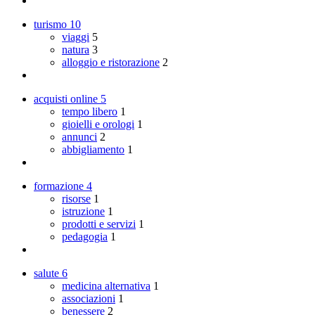
turismo
10
viaggi
5
natura
3
alloggio e ristorazione
2
acquisti online
5
tempo libero
1
gioielli e orologi
1
annunci
2
abbigliamento
1
formazione
4
risorse
1
istruzione
1
prodotti e servizi
1
pedagogia
1
salute
6
medicina alternativa
1
associazioni
1
benessere
2