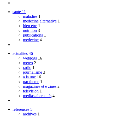
sante
11
maladies
1
medecine alternative
1
bien etre
1
nutrition
3
publications
1
medecine
4
actualites
46
weblogs
16
meteo
2
radio
1
journalisme
3
a la une
16
par theme
1
magazines et e zines
2
television
1
medias alternatifs
4
references
5
archives
1