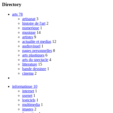
Directory
arts
78
artisanat
3
histoire de l'art
2
numerique
1
musique
14
artistes
9
actualite et medias
12
audiovisuel
1
pages personnelles
8
arts plastiques
6
arts du spectacle
4
litterature
15
bande dessinee
1
cinema
2
informatique
10
internet
1
usenet
1
logiciels
1
multimedia
1
images
2