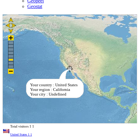
Geopeel
Geostat
Your country : United States
Your region : California
Your city : Undefined
Total visitors
1
1
United States
1
1