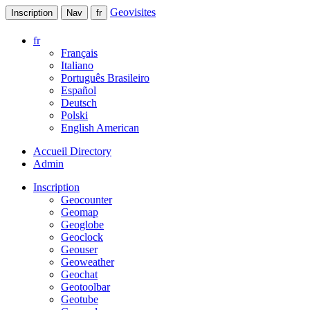
Geovisites
Inscription
Nav
fr
fr
Français
Italiano
Português Brasileiro
Español
Deutsch
Polski
English American
Accueil Directory
Admin
Inscription
Geocounter
Geomap
Geoglobe
Geoclock
Geouser
Geoweather
Geochat
Geotoolbar
Geotube