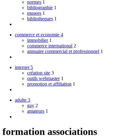
normes
1
bibliographie
1
musees
1
bibliotheques
1
commerce et economie
4
immobilier
1
commerce international
2
annuaire commercial et professionnel
1
internet
5
création site
3
outils webmaster
1
promotion et affiliation
1
adulte
3
gay
2
amateurs
1
formation associations