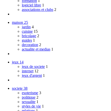
formation
1
logiciel libre
1
associations et clubs
2
maison
25
jardin
4
cuisine
15
bricolage
2
guides
1
decoration
2
actualite et medias
1
jeux
14
jeux de societe
1
internet
12
jeux d'argent
1
societe
38
esoterisme
3
politique
2
sexualite
1
styles de vie
1
relations
1