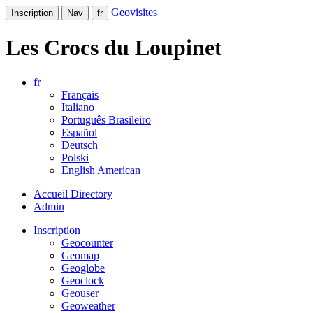
Geovisites
Inscription
Nav
fr
Les Crocs du Loupinet
fr
Français
Italiano
Português Brasileiro
Español
Deutsch
Polski
English American
Accueil Directory
Admin
Inscription
Geocounter
Geomap
Geoglobe
Geoclock
Geouser
Geoweather