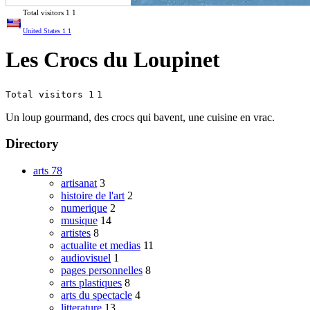
Total visitors
1
1
United States
1
1
Les Crocs du Loupinet
Total visitors 1
1
Un loup gourmand, des crocs qui bavent, une cuisine en vrac.
Directory
arts
78
artisanat
3
histoire de l'art
2
numerique
2
musique
14
artistes
8
actualite et medias
11
audiovisuel
1
pages personnelles
8
arts plastiques
8
arts du spectacle
4
litterature
13