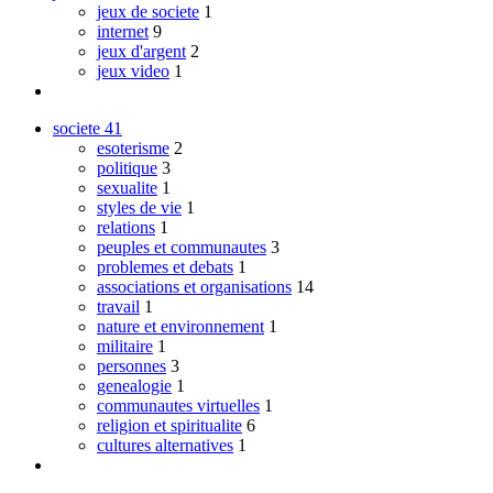
jeux de societe
1
internet
9
jeux d'argent
2
jeux video
1
societe
41
esoterisme
2
politique
3
sexualite
1
styles de vie
1
relations
1
peuples et communautes
3
problemes et debats
1
associations et organisations
14
travail
1
nature et environnement
1
militaire
1
personnes
3
genealogie
1
communautes virtuelles
1
religion et spiritualite
6
cultures alternatives
1