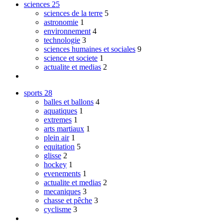
sciences
25
sciences de la terre
5
astronomie
1
environnement
4
technologie
3
sciences humaines et sociales
9
science et societe
1
actualite et medias
2
sports
28
balles et ballons
4
aquatiques
1
extremes
1
arts martiaux
1
plein air
1
equitation
5
glisse
2
hockey
1
evenements
1
actualite et medias
2
mecaniques
3
chasse et pêche
3
cyclisme
3