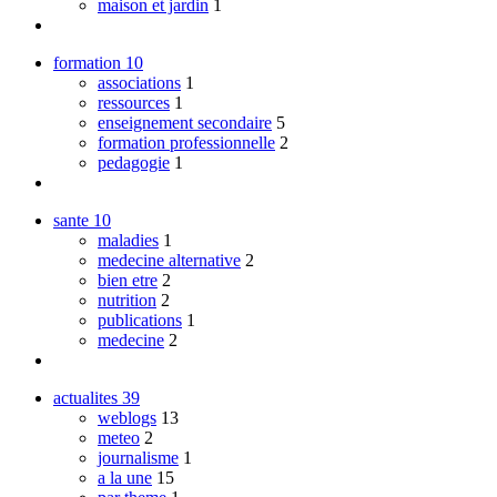
maison et jardin
1
formation
10
associations
1
ressources
1
enseignement secondaire
5
formation professionnelle
2
pedagogie
1
sante
10
maladies
1
medecine alternative
2
bien etre
2
nutrition
2
publications
1
medecine
2
actualites
39
weblogs
13
meteo
2
journalisme
1
a la une
15