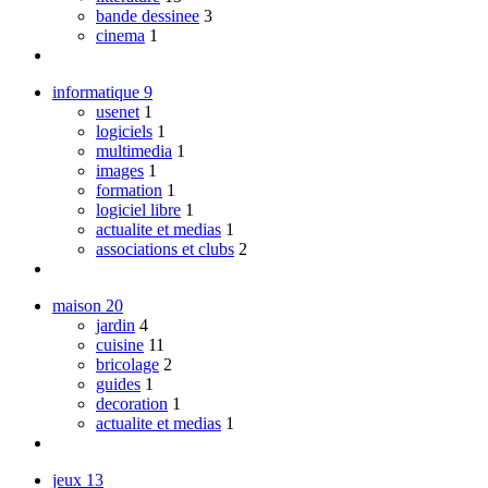
bande dessinee
3
cinema
1
informatique
9
usenet
1
logiciels
1
multimedia
1
images
1
formation
1
logiciel libre
1
actualite et medias
1
associations et clubs
2
maison
20
jardin
4
cuisine
11
bricolage
2
guides
1
decoration
1
actualite et medias
1
jeux
13