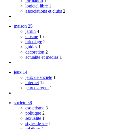
formation
1
logiciel libre
1
associations et clubs
2
maison
25
jardin
4
cuisine
15
bricolage
2
guides
1
decoration
2
actualite et medias
1
jeux
14
jeux de societe
1
internet
12
jeux d'argent
1
societe
38
esoterisme
3
politique
2
sexualite
1
styles de vie
1
relations
1