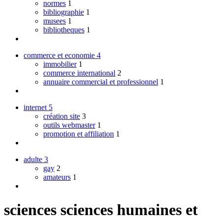
normes
1
bibliographie
1
musees
1
bibliotheques
1
commerce et economie
4
immobilier
1
commerce international
2
annuaire commercial et professionnel
1
internet
5
création site
3
outils webmaster
1
promotion et affiliation
1
adulte
3
gay
2
amateurs
1
sciences sciences humaines et