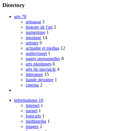
Directory
arts
78
artisanat
3
histoire de l'art
2
numerique
1
musique
14
artistes
9
actualite et medias
12
audiovisuel
1
pages personnelles
8
arts plastiques
6
arts du spectacle
4
litterature
15
bande dessinee
1
cinema
2
informatique
10
internet
1
usenet
1
logiciels
1
multimedia
1
images
2