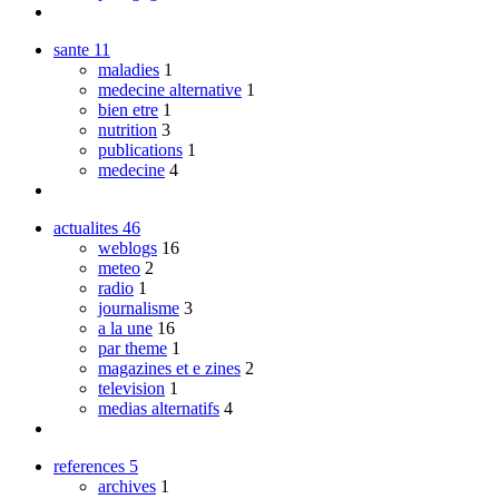
sante
11
maladies
1
medecine alternative
1
bien etre
1
nutrition
3
publications
1
medecine
4
actualites
46
weblogs
16
meteo
2
radio
1
journalisme
3
a la une
16
par theme
1
magazines et e zines
2
television
1
medias alternatifs
4
references
5
archives
1