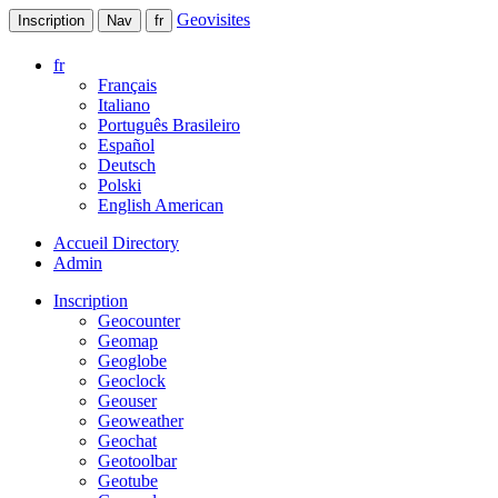
Geovisites
Inscription
Nav
fr
fr
Français
Italiano
Português Brasileiro
Español
Deutsch
Polski
English American
Accueil Directory
Admin
Inscription
Geocounter
Geomap
Geoglobe
Geoclock
Geouser
Geoweather
Geochat
Geotoolbar
Geotube