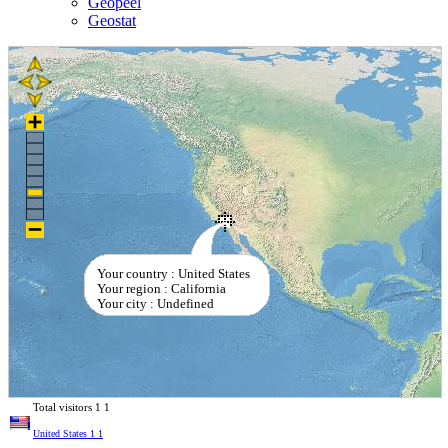
Geopeel
Geostat
Your country : United States
Your region : California
Your city : Undefined
Total visitors
1
1
United States
1
1