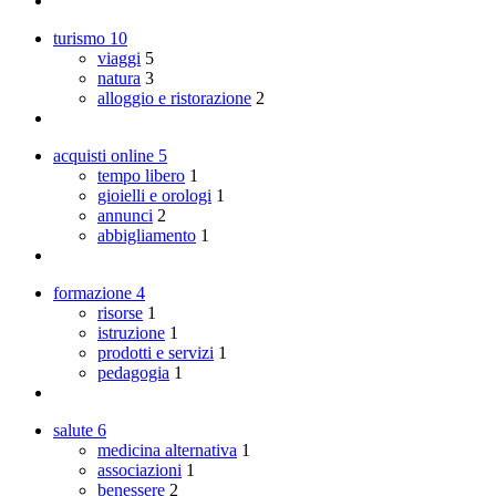
turismo
10
viaggi
5
natura
3
alloggio e ristorazione
2
acquisti online
5
tempo libero
1
gioielli e orologi
1
annunci
2
abbigliamento
1
formazione
4
risorse
1
istruzione
1
prodotti e servizi
1
pedagogia
1
salute
6
medicina alternativa
1
associazioni
1
benessere
2