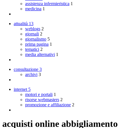
assistenza infermieristica
1
medicina
1
attualità
13
weblogs
2
giornali
2
giornalismo
5
prima pagina
1
tematici
2
media alternativi
1
consultazione
3
archivi
3
internet
5
motori e portali
1
risorse webmasters
2
promozione e affiliazione
2
acquisti online abbigliamento