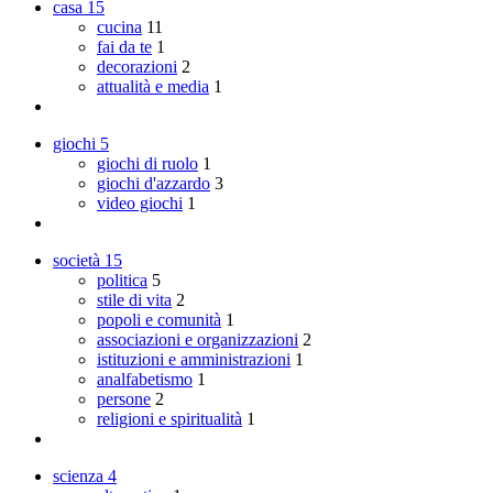
casa
15
cucina
11
fai da te
1
decorazioni
2
attualità e media
1
giochi
5
giochi di ruolo
1
giochi d'azzardo
3
video giochi
1
società
15
politica
5
stile di vita
2
popoli e comunità
1
associazioni e organizzazioni
2
istituzioni e amministrazioni
1
analfabetismo
1
persone
2
religioni e spiritualità
1
scienza
4