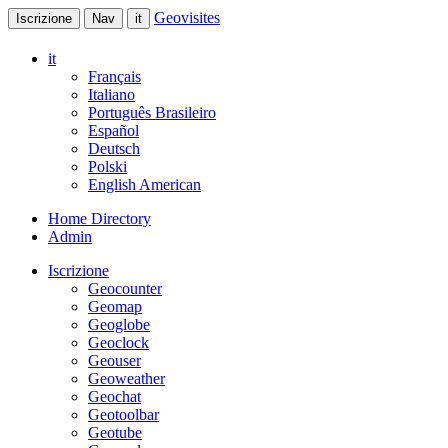
Geovisites
Iscrizione
Nav
it
it
Français
Italiano
Português Brasileiro
Español
Deutsch
Polski
English American
Home Directory
Admin
Iscrizione
Geocounter
Geomap
Geoglobe
Geoclock
Geouser
Geoweather
Geochat
Geotoolbar
Geotube