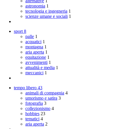
alternative
1
astronomia
1
tecnologia e ingegneria
1
scienze umane e sociali
1
sport
8
palle
1
acquatici
1
montagna
1
aria aperta
1
equitazione
1
avvenimenti
1
attualità e media
1
meccanici
1
tempo libero
43
animali di compagnia
4
umorismo e satira
3
fotografia
3
collezionismo
4
hobbies
23
tematici
4
aria aperta
2