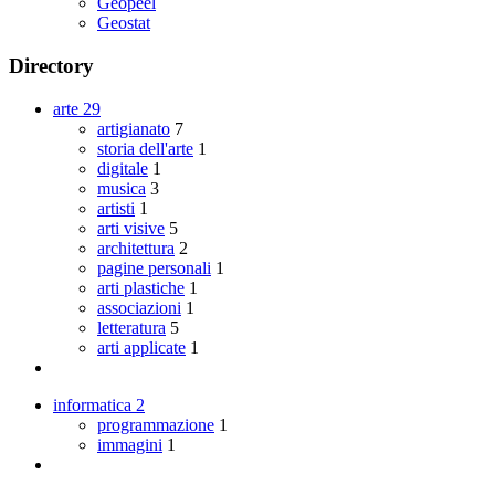
Geopeel
Geostat
Directory
arte
29
artigianato
7
storia dell'arte
1
digitale
1
musica
3
artisti
1
arti visive
5
architettura
2
pagine personali
1
arti plastiche
1
associazioni
1
letteratura
5
arti applicate
1
informatica
2
programmazione
1
immagini
1