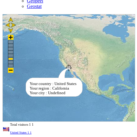
Geopeel
Geostat
Your country : United States
Your region : California
Your city : Undefined
Total visitors
1
1
United States
1
1