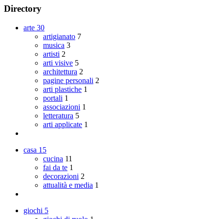
Directory
arte
30
artigianato
7
musica
3
artisti
2
arti visive
5
architettura
2
pagine personali
2
arti plastiche
1
portali
1
associazioni
1
letteratura
5
arti applicate
1
casa
15
cucina
11
fai da te
1
decorazioni
2
attualità e media
1
giochi
5