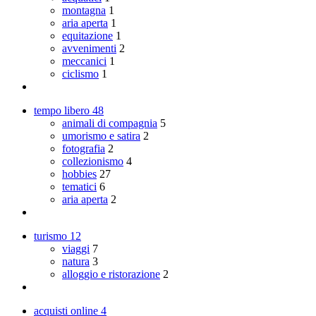
montagna
1
aria aperta
1
equitazione
1
avvenimenti
2
meccanici
1
ciclismo
1
tempo libero
48
animali di compagnia
5
umorismo e satira
2
fotografia
2
collezionismo
4
hobbies
27
tematici
6
aria aperta
2
turismo
12
viaggi
7
natura
3
alloggio e ristorazione
2
acquisti online
4