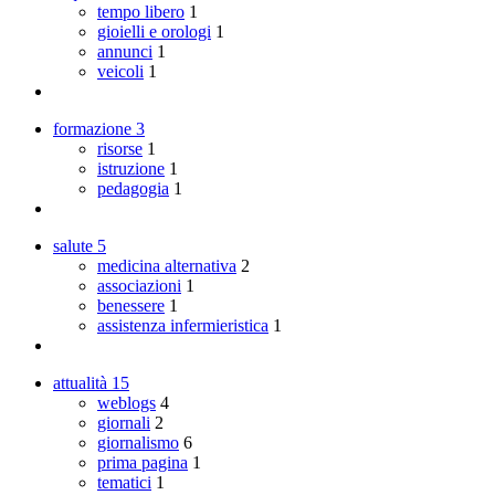
tempo libero
1
gioielli e orologi
1
annunci
1
veicoli
1
formazione
3
risorse
1
istruzione
1
pedagogia
1
salute
5
medicina alternativa
2
associazioni
1
benessere
1
assistenza infermieristica
1
attualità
15
weblogs
4
giornali
2
giornalismo
6
prima pagina
1
tematici
1