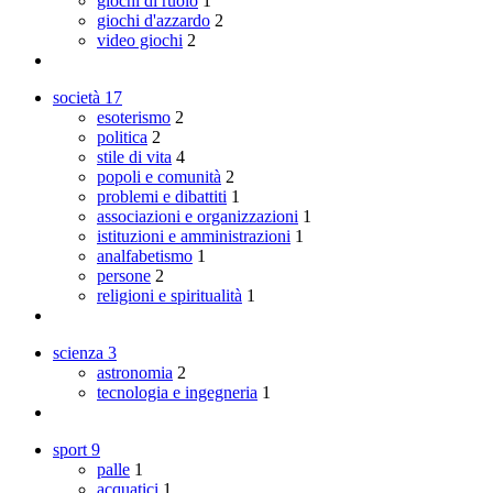
giochi di ruolo
1
giochi d'azzardo
2
video giochi
2
società
17
esoterismo
2
politica
2
stile di vita
4
popoli e comunità
2
problemi e dibattiti
1
associazioni e organizzazioni
1
istituzioni e amministrazioni
1
analfabetismo
1
persone
2
religioni e spiritualità
1
scienza
3
astronomia
2
tecnologia e ingegneria
1
sport
9
palle
1
acquatici
1