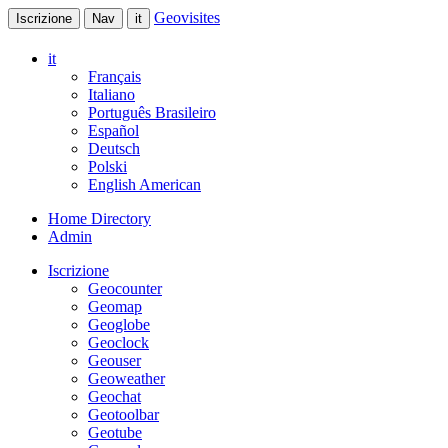
Geovisites
Iscrizione
Nav
it
it
Français
Italiano
Português Brasileiro
Español
Deutsch
Polski
English American
Home Directory
Admin
Iscrizione
Geocounter
Geomap
Geoglobe
Geoclock
Geouser
Geoweather
Geochat
Geotoolbar
Geotube