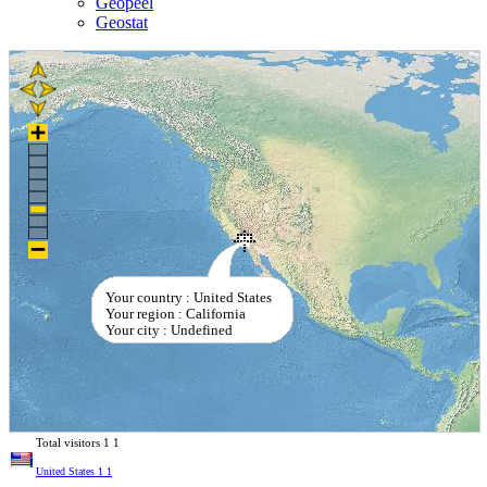
Geopeel
Geostat
Your country : United States
Your region : California
Your city : Undefined
Total visitors
1
1
United States
1
1