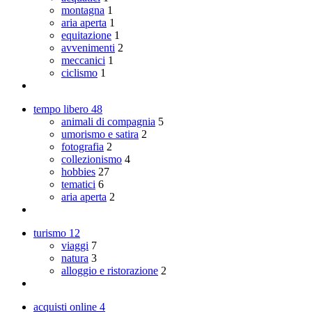
montagna
1
aria aperta
1
equitazione
1
avvenimenti
2
meccanici
1
ciclismo
1
tempo libero
48
animali di compagnia
5
umorismo e satira
2
fotografia
2
collezionismo
4
hobbies
27
tematici
6
aria aperta
2
turismo
12
viaggi
7
natura
3
alloggio e ristorazione
2
acquisti online
4