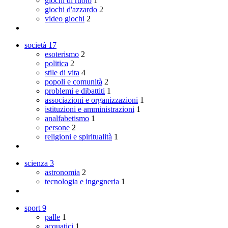
giochi di ruolo
1
giochi d'azzardo
2
video giochi
2
società
17
esoterismo
2
politica
2
stile di vita
4
popoli e comunità
2
problemi e dibattiti
1
associazioni e organizzazioni
1
istituzioni e amministrazioni
1
analfabetismo
1
persone
2
religioni e spiritualità
1
scienza
3
astronomia
2
tecnologia e ingegneria
1
sport
9
palle
1
acquatici
1