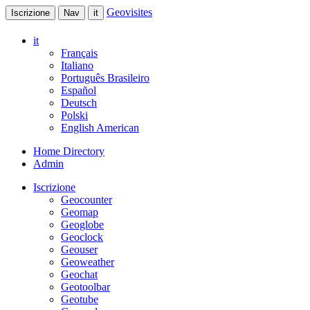
Geovisites
Iscrizione
Nav
it
it
Français
Italiano
Português Brasileiro
Español
Deutsch
Polski
English American
Home Directory
Admin
Iscrizione
Geocounter
Geomap
Geoglobe
Geoclock
Geouser
Geoweather
Geochat
Geotoolbar
Geotube