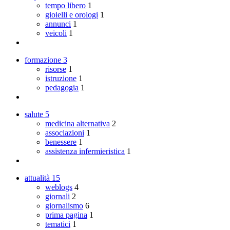
tempo libero
1
gioielli e orologi
1
annunci
1
veicoli
1
formazione
3
risorse
1
istruzione
1
pedagogia
1
salute
5
medicina alternativa
2
associazioni
1
benessere
1
assistenza infermieristica
1
attualità
15
weblogs
4
giornali
2
giornalismo
6
prima pagina
1
tematici
1