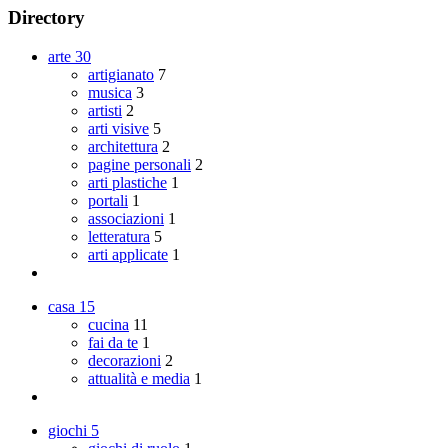
Directory
arte
30
artigianato
7
musica
3
artisti
2
arti visive
5
architettura
2
pagine personali
2
arti plastiche
1
portali
1
associazioni
1
letteratura
5
arti applicate
1
casa
15
cucina
11
fai da te
1
decorazioni
2
attualità e media
1
giochi
5