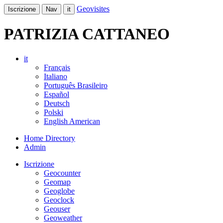
Geovisites
Iscrizione
Nav
it
PATRIZIA CATTANEO
it
Français
Italiano
Português Brasileiro
Español
Deutsch
Polski
English American
Home Directory
Admin
Iscrizione
Geocounter
Geomap
Geoglobe
Geoclock
Geouser
Geoweather