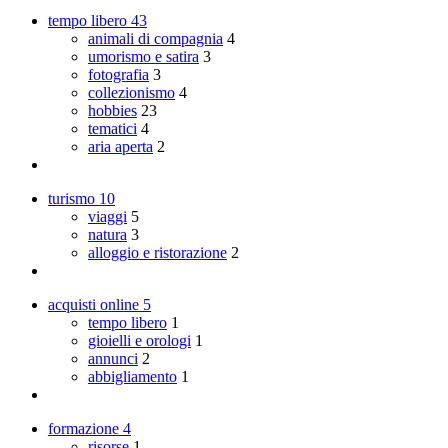
tempo libero
43
animali di compagnia
4
umorismo e satira
3
fotografia
3
collezionismo
4
hobbies
23
tematici
4
aria aperta
2
turismo
10
viaggi
5
natura
3
alloggio e ristorazione
2
acquisti online
5
tempo libero
1
gioielli e orologi
1
annunci
2
abbigliamento
1
formazione
4
risorse
1