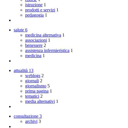
istruzione
1
prodotti e servizi
1
pedagogia
1
salute
6
medicina alternativa
1
associazioni
1
benessere
2
assistenza infermieristica
1
medicina
1
attualità
13
weblogs
2
giornali
2
giornalismo
5
prima pagina
1
tematici
2
media alternativi
1
consultazione
3
archivi
3