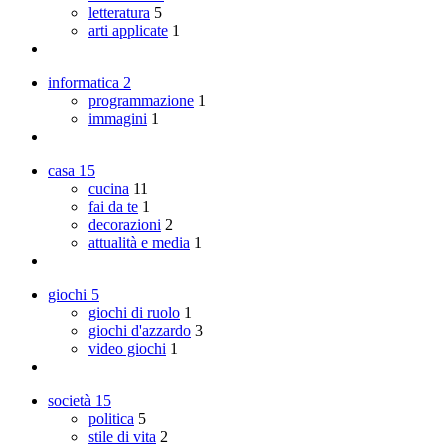
letteratura
5
arti applicate
1
informatica
2
programmazione
1
immagini
1
casa
15
cucina
11
fai da te
1
decorazioni
2
attualità e media
1
giochi
5
giochi di ruolo
1
giochi d'azzardo
3
video giochi
1
società
15
politica
5
stile di vita
2