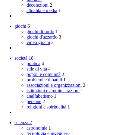
decorazioni
2
attualità e media
1
giochi
6
giochi di ruolo
1
giochi d'azzardo
3
video giochi
2
società
18
politica
4
stile di vita
4
popoli e comunità
2
problemi e dibattiti
1
associazioni e organizzazioni
2
istituzioni e amministrazioni
1
analfabetismo
1
persone
2
religioni e spiritualità
1
scienza
2
astronomia
1
tecnologia e ingegneria
1