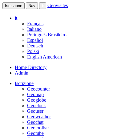
Geovisites
Iscrizione
Nav
it
it
Français
Italiano
Português Brasileiro
Español
Deutsch
Polski
English American
Home Directory
Admin
Iscrizione
Geocounter
Geomap
Geoglobe
Geoclock
Geouser
Geoweather
Geochat
Geotoolbar
Geotube