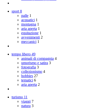
sport
8
palle
1
acquatici
1
montagna
1
aria aperta
1
equitazione
1
avvenimenti
2
meccanici
1
tempo libero
49
animali di compagnia
4
umorismo e satira
3
fotografia
3
collezionismo
4
hobbies
27
tematici
6
aria aperta
2
turismo
11
viaggi
7
natura
3