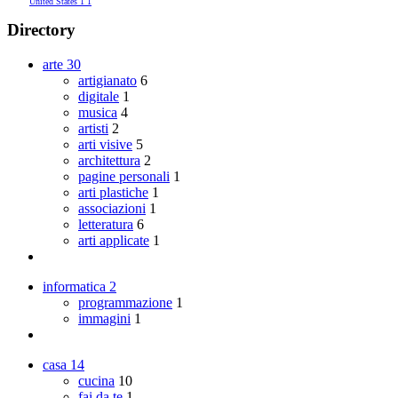
United States
1
1
Directory
arte
30
artigianato
6
digitale
1
musica
4
artisti
2
arti visive
5
architettura
2
pagine personali
1
arti plastiche
1
associazioni
1
letteratura
6
arti applicate
1
informatica
2
programmazione
1
immagini
1
casa
14
cucina
10
fai da te
1