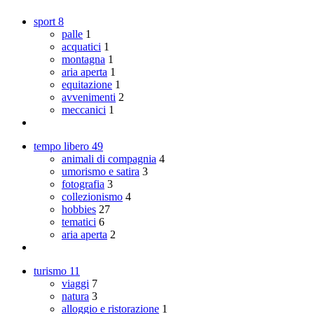
sport
8
palle
1
acquatici
1
montagna
1
aria aperta
1
equitazione
1
avvenimenti
2
meccanici
1
tempo libero
49
animali di compagnia
4
umorismo e satira
3
fotografia
3
collezionismo
4
hobbies
27
tematici
6
aria aperta
2
turismo
11
viaggi
7
natura
3
alloggio e ristorazione
1