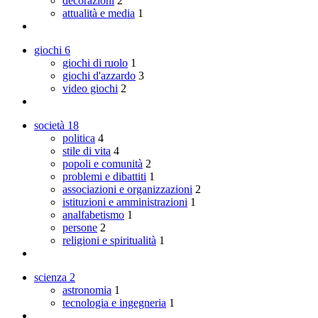
decorazioni
2
attualità e media
1
giochi
6
giochi di ruolo
1
giochi d'azzardo
3
video giochi
2
società
18
politica
4
stile di vita
4
popoli e comunità
2
problemi e dibattiti
1
associazioni e organizzazioni
2
istituzioni e amministrazioni
1
analfabetismo
1
persone
2
religioni e spiritualità
1
scienza
2
astronomia
1
tecnologia e ingegneria
1