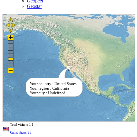
Geopeel
Geostat
Your country : United States
Your region : California
Your city : Undefined
Total visitors
1
1
United States
1
1