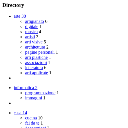
Directory
arte
30
artigianato
6
digitale
1
musica
4
artisti
2
arti visive
5
architettura
2
pagine personali
1
arti plastiche
1
associazioni
1
letteratura
6
arti applicate
1
informatica
2
programmazione
1
immagini
1
casa
14
cucina
10
fai da te
1