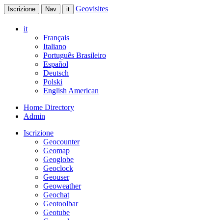
Geovisites
Iscrizione
Nav
it
it
Français
Italiano
Português Brasileiro
Español
Deutsch
Polski
English American
Home Directory
Admin
Iscrizione
Geocounter
Geomap
Geoglobe
Geoclock
Geouser
Geoweather
Geochat
Geotoolbar
Geotube