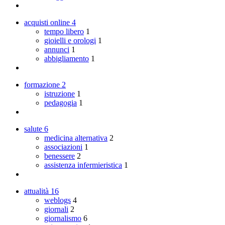
acquisti online
4
tempo libero
1
gioielli e orologi
1
annunci
1
abbigliamento
1
formazione
2
istruzione
1
pedagogia
1
salute
6
medicina alternativa
2
associazioni
1
benessere
2
assistenza infermieristica
1
attualità
16
weblogs
4
giornali
2
giornalismo
6