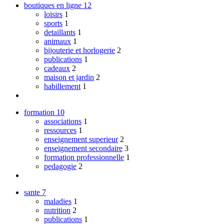
boutiques en ligne
12
loisirs
1
sports
1
detaillants
1
animaux
1
bijouterie et horlogerie
2
publications
1
cadeaux
2
maison et jardin
2
habillement
1
formation
10
associations
1
ressources
1
enseignement superieur
2
enseignement secondaire
3
formation professionnelle
1
pedagogie
2
sante
7
maladies
1
nutrition
2
publications
1