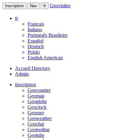
Geovisites
Inscription
Nav
fr
fr
Français
Italiano
Português Brasileiro
Español
Deutsch
Polski
English American
Accueil Directory
Admin
Inscription
Geocounter
Geomap
Geoglobe
Geoclock
Geouser
Geoweather
Geochat
Geotoolbar
Geotube