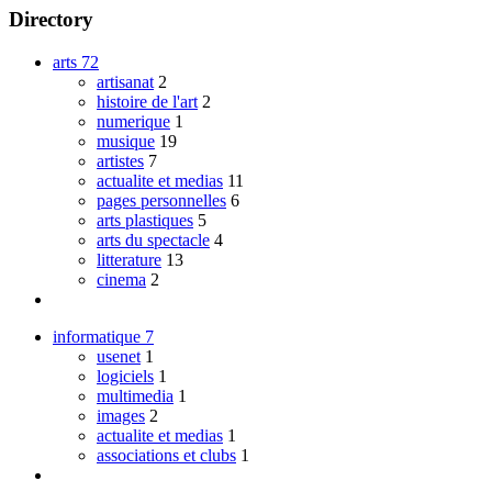
Directory
arts
72
artisanat
2
histoire de l'art
2
numerique
1
musique
19
artistes
7
actualite et medias
11
pages personnelles
6
arts plastiques
5
arts du spectacle
4
litterature
13
cinema
2
informatique
7
usenet
1
logiciels
1
multimedia
1
images
2
actualite et medias
1
associations et clubs
1