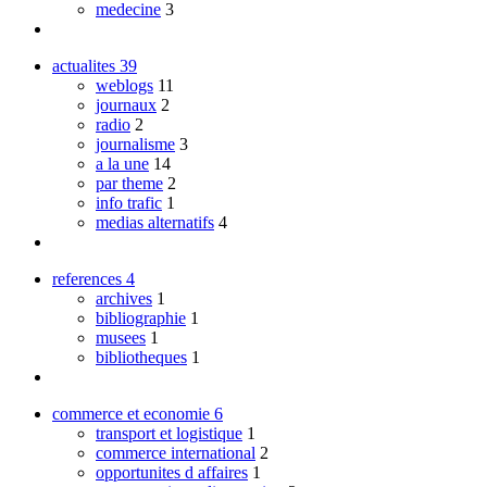
medecine
3
actualites
39
weblogs
11
journaux
2
radio
2
journalisme
3
a la une
14
par theme
2
info trafic
1
medias alternatifs
4
references
4
archives
1
bibliographie
1
musees
1
bibliotheques
1
commerce et economie
6
transport et logistique
1
commerce international
2
opportunites d affaires
1