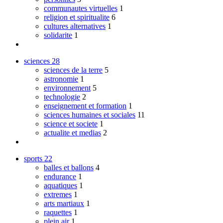
communautes virtuelles
1
religion et spiritualite
6
cultures alternatives
1
solidarite
1
sciences
28
sciences de la terre
5
astronomie
1
environnement
5
technologie
2
enseignement et formation
1
sciences humaines et sociales
11
science et societe
1
actualite et medias
2
sports
22
balles et ballons
4
endurance
1
aquatiques
1
extremes
1
arts martiaux
1
raquettes
1
plein air
1