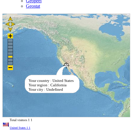
Geopeel
Geostat
Your country : United States
Your region : California
Your city : Undefined
Total visitors
1
1
United States
1
1