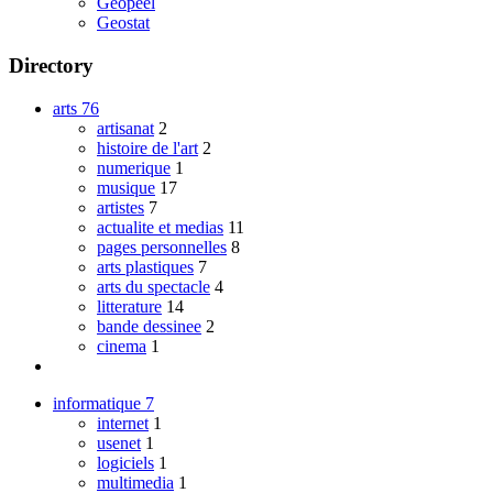
Geopeel
Geostat
Directory
arts
76
artisanat
2
histoire de l'art
2
numerique
1
musique
17
artistes
7
actualite et medias
11
pages personnelles
8
arts plastiques
7
arts du spectacle
4
litterature
14
bande dessinee
2
cinema
1
informatique
7
internet
1
usenet
1
logiciels
1
multimedia
1