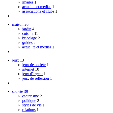
images
1
actualite et medias
1
associations et clubs
1
maison
20
jardin
4
cuisine
11
bricolage
2
guides
2
actualite et medias
1
jeux
13
jeux de societe
1
internet
10
jeux d'argent
1
jeux de reflexion
1
societe
39
esoterisme
2
politique
2
styles de vie
1
relations
1