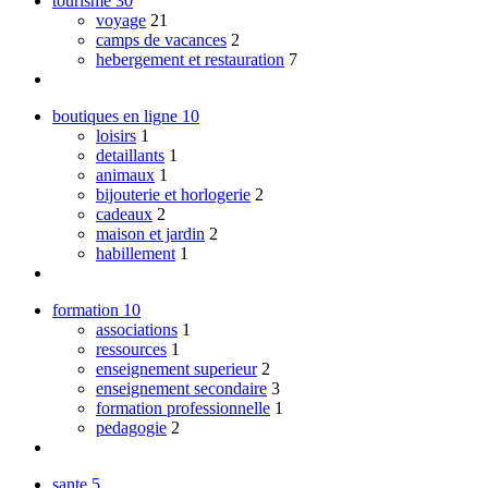
tourisme
30
voyage
21
camps de vacances
2
hebergement et restauration
7
boutiques en ligne
10
loisirs
1
detaillants
1
animaux
1
bijouterie et horlogerie
2
cadeaux
2
maison et jardin
2
habillement
1
formation
10
associations
1
ressources
1
enseignement superieur
2
enseignement secondaire
3
formation professionnelle
1
pedagogie
2
sante
5