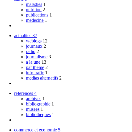
maladies
1
nutrition
2
publications
1
medecine
1
actualites
37
weblogs
12
journaux
2
radio
2
journalisme
3
a la une
13
par theme
2
info trafic
1
medias alternatifs
2
references
4
archives
1
bibliographie
1
musees
1
bibliotheques
1
commerce et economie
5