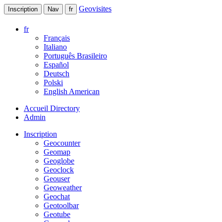
Geovisites
Inscription
Nav
fr
fr
Français
Italiano
Português Brasileiro
Español
Deutsch
Polski
English American
Accueil Directory
Admin
Inscription
Geocounter
Geomap
Geoglobe
Geoclock
Geouser
Geoweather
Geochat
Geotoolbar
Geotube