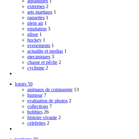
aquatiques
1
extremes
2
arts martiaux
1
raquettes
1
plein air
1
equitation
3
glisse
1
hockey
1
evenements
1
actualite et medias
1
mecaniques
3
chasse et pêche
2
cyclisme
2
loisirs
59
animaux de compagnie
13
humour
7
evaluation de photos
2
collections
7
hobbies
26
histoire vivante
2
celebrites
2