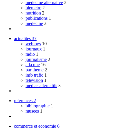
medecine alternative
2
bien etre
2
nutrition
2
publications
1
medecine
3
actualites
37
weblogs
10
journaux
1
radio
1
journalisme
2
a la une
16
par theme
2
info trafic
1
television
1
medias alternatifs
3
references
2
bibliographie
1
musees
1
commerce et economie
6