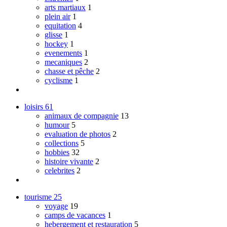
arts martiaux
1
plein air
1
equitation
4
glisse
1
hockey
1
evenements
1
mecaniques
2
chasse et pêche
2
cyclisme
1
loisirs
61
animaux de compagnie
13
humour
5
evaluation de photos
2
collections
5
hobbies
32
histoire vivante
2
celebrites
2
tourisme
25
voyage
19
camps de vacances
1
hebergement et restauration
5