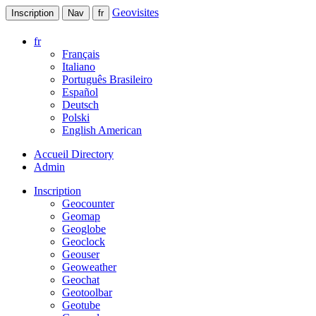
Geovisites
Inscription
Nav
fr
fr
Français
Italiano
Português Brasileiro
Español
Deutsch
Polski
English American
Accueil Directory
Admin
Inscription
Geocounter
Geomap
Geoglobe
Geoclock
Geouser
Geoweather
Geochat
Geotoolbar
Geotube