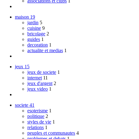
associations et clubs
1
maison
19
jardin
5
cuisine
9
bricolage
2
guides
1
decoration
1
actualite et medias
1
jeux
15
jeux de societe
1
internet
11
jeux d'argent
2
jeux video
1
societe
41
esoterisme
1
politique
2
styles de vie
1
relations
1
peuples et communautes
4
problemes et debats
1