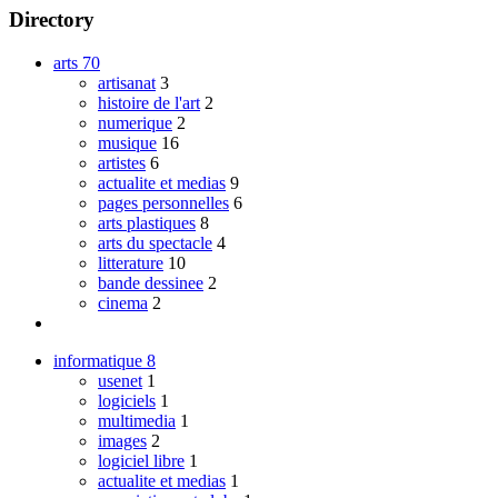
Directory
arts
70
artisanat
3
histoire de l'art
2
numerique
2
musique
16
artistes
6
actualite et medias
9
pages personnelles
6
arts plastiques
8
arts du spectacle
4
litterature
10
bande dessinee
2
cinema
2
informatique
8
usenet
1
logiciels
1
multimedia
1
images
2
logiciel libre
1
actualite et medias
1