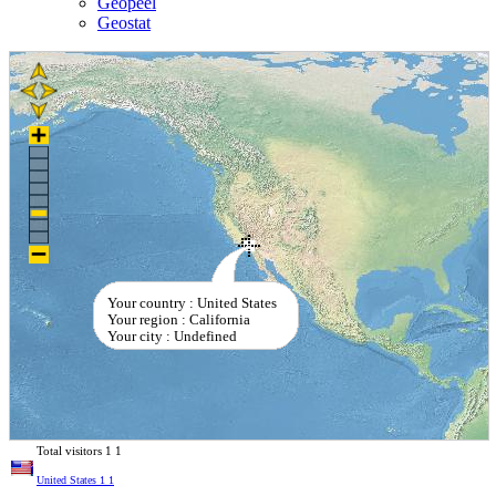
Geopeel
Geostat
Your country : United States
Your region : California
Your city : Undefined
Total visitors
1
1
United States
1
1