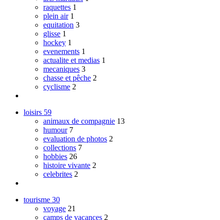
raquettes
1
plein air
1
equitation
3
glisse
1
hockey
1
evenements
1
actualite et medias
1
mecaniques
3
chasse et pêche
2
cyclisme
2
loisirs
59
animaux de compagnie
13
humour
7
evaluation de photos
2
collections
7
hobbies
26
histoire vivante
2
celebrites
2
tourisme
30
voyage
21
camps de vacances
2