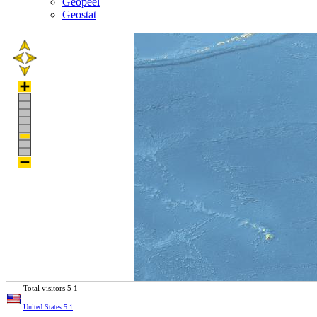
Geopeel
Geostat
Total visitors
5
1
United States
5
1