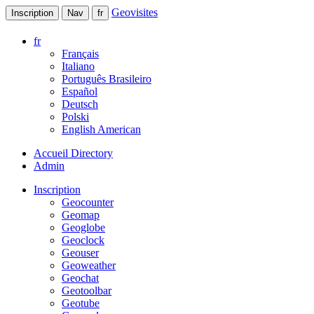
Geovisites
Inscription
Nav
fr
fr
Français
Italiano
Português Brasileiro
Español
Deutsch
Polski
English American
Accueil Directory
Admin
Inscription
Geocounter
Geomap
Geoglobe
Geoclock
Geouser
Geoweather
Geochat
Geotoolbar
Geotube