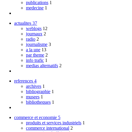
publications
1
medecine
1
actualites
37
weblogs
12
journaux
2
radio
2
journalisme
3
a la une
13
par theme
2
info trafic
1
medias alternatifs
2
references
4
archives
1
bibliographie
1
musees
1
bibliotheques
1
commerce et economie
5
produits et services industriels
1
commerce international
2