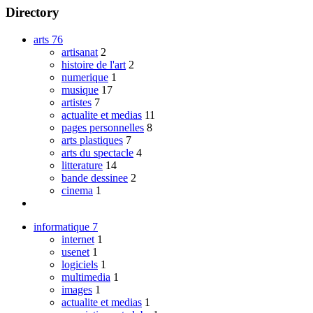
Directory
arts
76
artisanat
2
histoire de l'art
2
numerique
1
musique
17
artistes
7
actualite et medias
11
pages personnelles
8
arts plastiques
7
arts du spectacle
4
litterature
14
bande dessinee
2
cinema
1
informatique
7
internet
1
usenet
1
logiciels
1
multimedia
1
images
1
actualite et medias
1