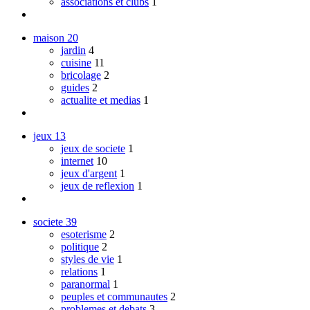
associations et clubs
1
maison
20
jardin
4
cuisine
11
bricolage
2
guides
2
actualite et medias
1
jeux
13
jeux de societe
1
internet
10
jeux d'argent
1
jeux de reflexion
1
societe
39
esoterisme
2
politique
2
styles de vie
1
relations
1
paranormal
1
peuples et communautes
2
problemes et debats
3