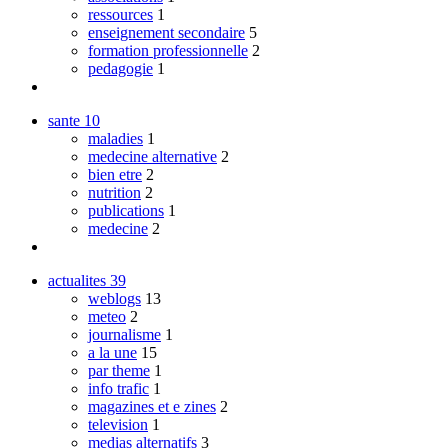
ressources
1
enseignement secondaire
5
formation professionnelle
2
pedagogie
1
sante
10
maladies
1
medecine alternative
2
bien etre
2
nutrition
2
publications
1
medecine
2
actualites
39
weblogs
13
meteo
2
journalisme
1
a la une
15
par theme
1
info trafic
1
magazines et e zines
2
television
1
medias alternatifs
3