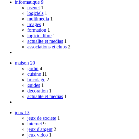
informatique
9
usenet
1
logiciels
1
multimedia
1
images
1
formation
1
logiciel libre
1
actualite et medias
1
associations et clubs
2
maison
20
jardin
4
cuisine
11
bricolage
2
guides
1
decoration
1
actualite et medias
1
jeux
13
jeux de societe
1
internet
9
jeux d'argent
2
jeux video
1