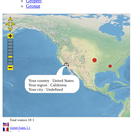
Geopeel
Geostat
Your country : United States
Your region : California
Your city : Undefined
Total visitors
18
1
United States
5
1