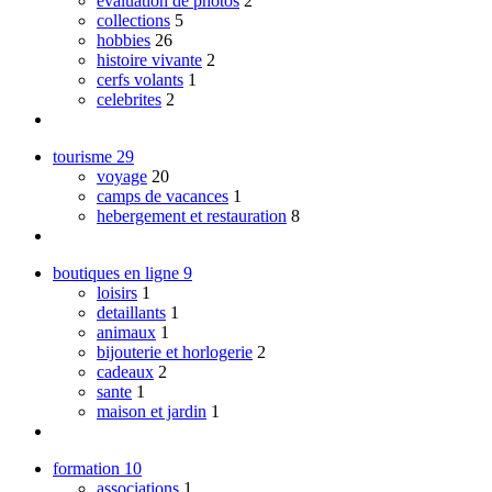
evaluation de photos
2
collections
5
hobbies
26
histoire vivante
2
cerfs volants
1
celebrites
2
tourisme
29
voyage
20
camps de vacances
1
hebergement et restauration
8
boutiques en ligne
9
loisirs
1
detaillants
1
animaux
1
bijouterie et horlogerie
2
cadeaux
2
sante
1
maison et jardin
1
formation
10
associations
1