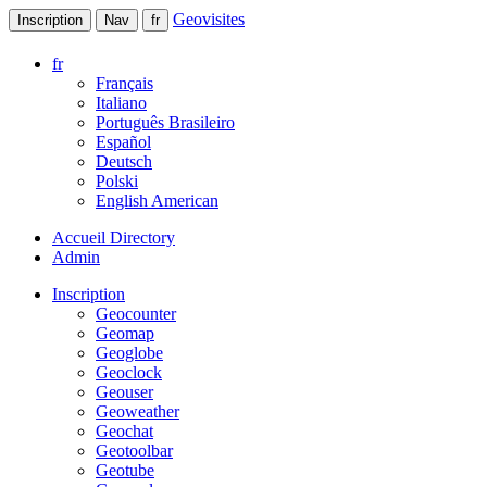
Geovisites
Inscription
Nav
fr
fr
Français
Italiano
Português Brasileiro
Español
Deutsch
Polski
English American
Accueil Directory
Admin
Inscription
Geocounter
Geomap
Geoglobe
Geoclock
Geouser
Geoweather
Geochat
Geotoolbar
Geotube