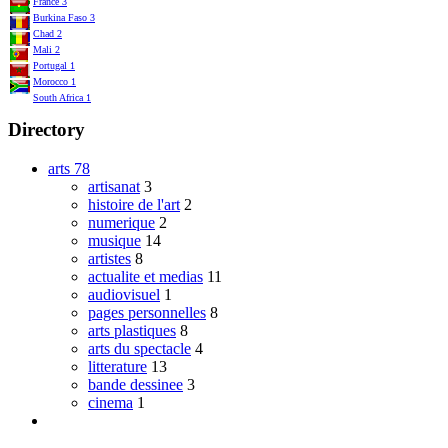
France
3
Burkina Faso
3
Chad
2
Mali
2
Portugal
1
Morocco
1
South Africa
1
Directory
arts
78
artisanat
3
histoire de l'art
2
numerique
2
musique
14
artistes
8
actualite et medias
11
audiovisuel
1
pages personnelles
8
arts plastiques
8
arts du spectacle
4
litterature
13
bande dessinee
3
cinema
1