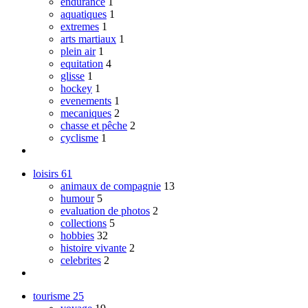
endurance
1
aquatiques
1
extremes
1
arts martiaux
1
plein air
1
equitation
4
glisse
1
hockey
1
evenements
1
mecaniques
2
chasse et pêche
2
cyclisme
1
loisirs
61
animaux de compagnie
13
humour
5
evaluation de photos
2
collections
5
hobbies
32
histoire vivante
2
celebrites
2
tourisme
25