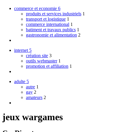
commerce et economie
6
produits et services industriels
1
transport et logistique
1
commerce international
1
batiment et travaux publics
1
gastronomie et alimentation
2
internet
5
création site
3
outils webmaster
1
promotion et affiliation
1
adulte
5
autre
1
gay
2
amateurs
2
jeux wargames