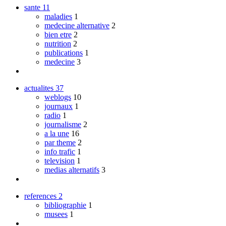
sante
11
maladies
1
medecine alternative
2
bien etre
2
nutrition
2
publications
1
medecine
3
actualites
37
weblogs
10
journaux
1
radio
1
journalisme
2
a la une
16
par theme
2
info trafic
1
television
1
medias alternatifs
3
references
2
bibliographie
1
musees
1