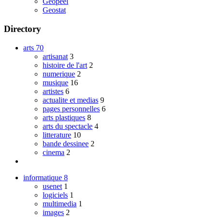
Geopeel
Geostat
Directory
arts
70
artisanat
3
histoire de l'art
2
numerique
2
musique
16
artistes
6
actualite et medias
9
pages personnelles
6
arts plastiques
8
arts du spectacle
4
litterature
10
bande dessinee
2
cinema
2
informatique
8
usenet
1
logiciels
1
multimedia
1
images
2