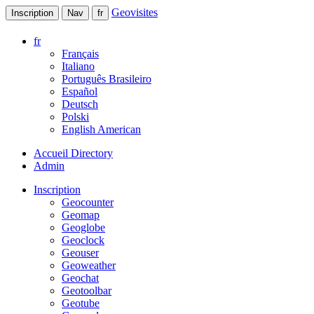
Geovisites
Inscription
Nav
fr
fr
Français
Italiano
Português Brasileiro
Español
Deutsch
Polski
English American
Accueil Directory
Admin
Inscription
Geocounter
Geomap
Geoglobe
Geoclock
Geouser
Geoweather
Geochat
Geotoolbar
Geotube