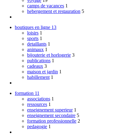
voyage
19
camps de vacances
1
hebergement et restauration
5
boutiques en ligne
13
loisirs
1
sports
1
detaillants
1
animaux
1
bijouterie et horlogerie
3
publications
1
cadeaux
3
maison et jardin
1
habillement
1
formation
11
associations
1
ressources
1
enseignement superieur
1
enseignement secondaire
5
formation professionnelle
2
pedagogie
1