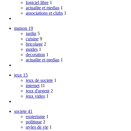
logiciel libre
1
actualite et medias
1
associations et clubs
1
maison
19
jardin
5
cuisine
9
bricolage
2
guides
1
decoration
1
actualite et medias
1
jeux
15
jeux de societe
1
internet
11
jeux d'argent
2
jeux video
1
societe
41
esoterisme
1
politique
2
styles de vie
1