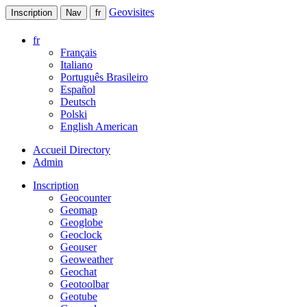
Geovisites
Inscription
Nav
fr
fr
Français
Italiano
Português Brasileiro
Español
Deutsch
Polski
English American
Accueil Directory
Admin
Inscription
Geocounter
Geomap
Geoglobe
Geoclock
Geouser
Geoweather
Geochat
Geotoolbar
Geotube