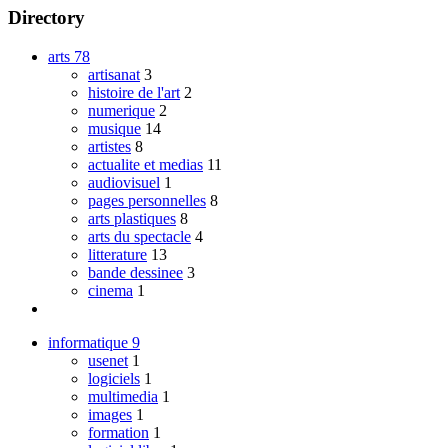
Directory
arts
78
artisanat
3
histoire de l'art
2
numerique
2
musique
14
artistes
8
actualite et medias
11
audiovisuel
1
pages personnelles
8
arts plastiques
8
arts du spectacle
4
litterature
13
bande dessinee
3
cinema
1
informatique
9
usenet
1
logiciels
1
multimedia
1
images
1
formation
1