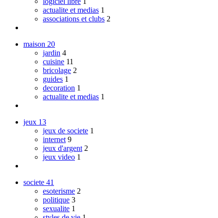
logiciel libre
1
actualite et medias
1
associations et clubs
2
maison
20
jardin
4
cuisine
11
bricolage
2
guides
1
decoration
1
actualite et medias
1
jeux
13
jeux de societe
1
internet
9
jeux d'argent
2
jeux video
1
societe
41
esoterisme
2
politique
3
sexualite
1
styles de vie
1