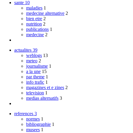
sante
10
maladies
1
medecine alternative
2
bien etre
2
nutrition
2
publications
1
medecine
2
actualites
39
weblogs
13
meteo
2
journalisme
1
a la une
15
par theme
1
info trafic
1
magazines et e zines
2
television
1
medias alternatifs
3
references
3
normes
1
bibliographie
1
musees
1