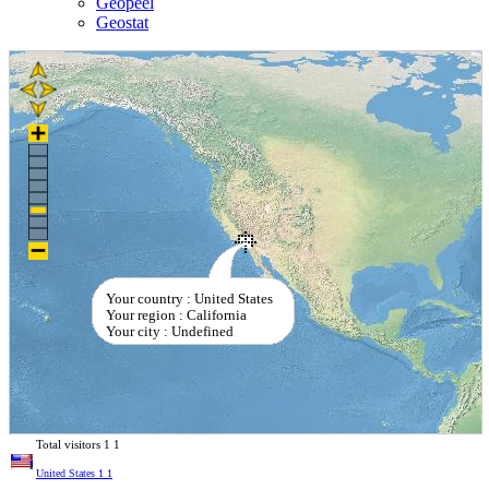
Geopeel
Geostat
Your country : United States
Your region : California
Your city : Undefined
Total visitors
1
1
United States
1
1