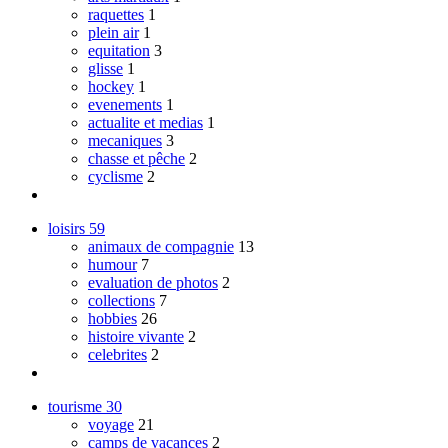
raquettes
1
plein air
1
equitation
3
glisse
1
hockey
1
evenements
1
actualite et medias
1
mecaniques
3
chasse et pêche
2
cyclisme
2
loisirs
59
animaux de compagnie
13
humour
7
evaluation de photos
2
collections
7
hobbies
26
histoire vivante
2
celebrites
2
tourisme
30
voyage
21
camps de vacances
2