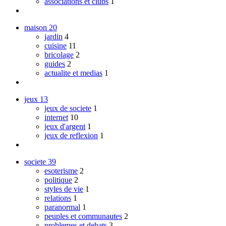
associations et clubs
1
maison
20
jardin
4
cuisine
11
bricolage
2
guides
2
actualite et medias
1
jeux
13
jeux de societe
1
internet
10
jeux d'argent
1
jeux de reflexion
1
societe
39
esoterisme
2
politique
2
styles de vie
1
relations
1
paranormal
1
peuples et communautes
2
problemes et debats
3