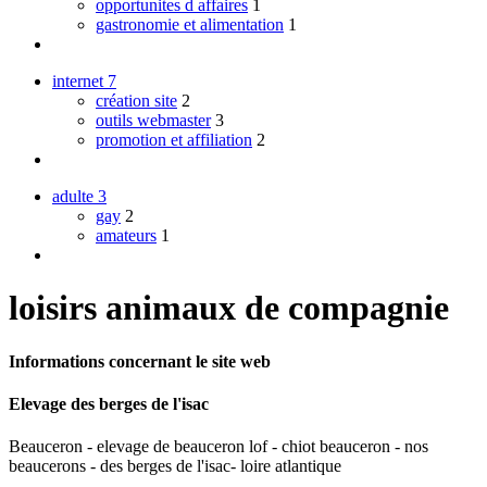
opportunites d affaires
1
gastronomie et alimentation
1
internet
7
création site
2
outils webmaster
3
promotion et affiliation
2
adulte
3
gay
2
amateurs
1
loisirs animaux de compagnie
Informations concernant le site web
Elevage des berges de l'isac
Beauceron - elevage de beauceron lof - chiot beauceron - nos
beaucerons - des berges de l'isac- loire atlantique