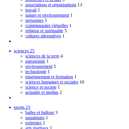
associations et organisations
13
travail
1
nature et environnement
1
personnes
5
communautes virtuelles
1
religion et spiritualite
5
cultures alternatives
1
sciences
25
sciences de la terre
4
astronomie
1
environnement
5
technologie
1
enseignement et formation
1
sciences humaines et sociales
10
science et societe
1
actualite et medias
2
sports
23
balles et ballons
3
aquatiques
1
extremes
2
arts martiaux
1