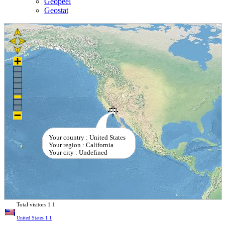
Geopeel
Geostat
Your country : United States
Your region : California
Your city : Undefined
Total visitors
1
1
United States
1
1