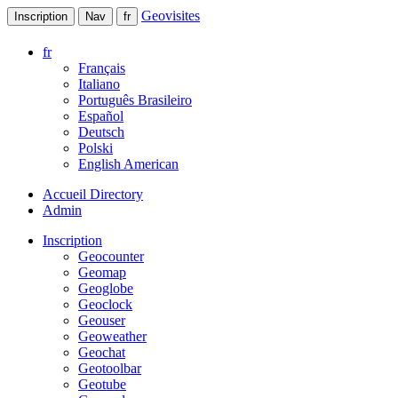
Geovisites
Inscription
Nav
fr
fr
Français
Italiano
Português Brasileiro
Español
Deutsch
Polski
English American
Accueil Directory
Admin
Inscription
Geocounter
Geomap
Geoglobe
Geoclock
Geouser
Geoweather
Geochat
Geotoolbar
Geotube