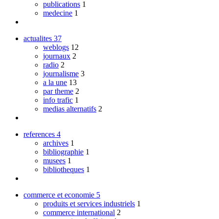
publications
1
medecine
1
actualites
37
weblogs
12
journaux
2
radio
2
journalisme
3
a la une
13
par theme
2
info trafic
1
medias alternatifs
2
references
4
archives
1
bibliographie
1
musees
1
bibliotheques
1
commerce et economie
5
produits et services industriels
1
commerce international
2