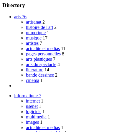
Directory
arts
76
artisanat
2
histoire de l'art
2
numerique
1
musique
17
artistes
7
actualite et medias
11
pages personnelles
8
arts plastiques
7
arts du spectacle
4
litterature
14
bande dessinee
2
cinema
1
informatique
7
internet
1
usenet
1
logiciels
1
multimedia
1
images
1
actualite et medias
1