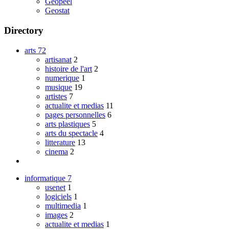
Geopeel
Geostat
Directory
arts
72
artisanat
2
histoire de l'art
2
numerique
1
musique
19
artistes
7
actualite et medias
11
pages personnelles
6
arts plastiques
5
arts du spectacle
4
litterature
13
cinema
2
informatique
7
usenet
1
logiciels
1
multimedia
1
images
2
actualite et medias
1