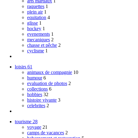
arts martiaux
1
raquettes
1
plein air
1
equitation
4
glisse
1
hockey
1
evenements
1
mecaniques
2
chasse et pêche
2
cyclisme
1
loisirs
61
animaux de compagnie
10
humour
6
evaluation de photos
2
collections
6
hobbies
32
histoire vivante
3
celebrites
2
tourisme
28
voyage
21
camps de vacances
2