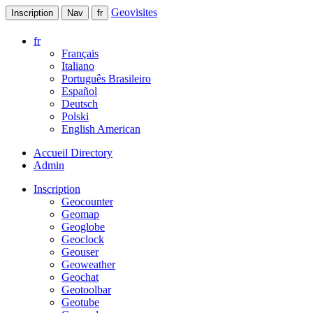
Geovisites
Inscription
Nav
fr
fr
Français
Italiano
Português Brasileiro
Español
Deutsch
Polski
English American
Accueil Directory
Admin
Inscription
Geocounter
Geomap
Geoglobe
Geoclock
Geouser
Geoweather
Geochat
Geotoolbar
Geotube