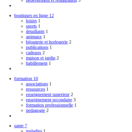
hebergement et restauration
5
boutiques en ligne
12
loisirs
1
sports
1
detaillants
1
animaux
1
bijouterie et horlogerie
2
publications
1
cadeaux
2
maison et jardin
2
habillement
1
formation
10
associations
1
ressources
1
enseignement superieur
2
enseignement secondaire
3
formation professionnelle
1
pedagogie
2
sante
7
maladies
1