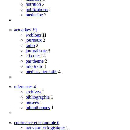
nutrition
2
publications
1
medecine
3
actualites
39
weblogs
11
journaux
2
radio
2
journalisme
3
a la une
14
par theme
2
info trafic
1
medias alternatifs
4
references
4
archives
1
bibliographie
1
musees
1
bibliotheques
1
commerce et economie
6
transport et logistique
1