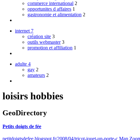
commerce international
2
opportunites d affaires
1
gastronomie et alimentation
2
internet
7
création site
3
outils webmaster
3
promotion et affiliation
1
adulte
4
gay
2
amateurs
2
loisirs hobbies
GeoDirectory
Petits doigts de fée
petitdoigtsdefee.blogspot.fr/2008/04/tricot-jouet-un-porte-c
Map Zoo