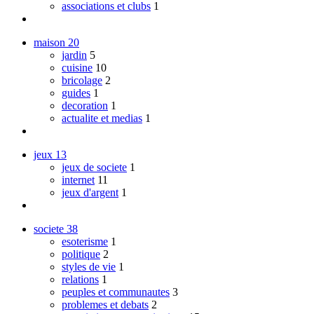
associations et clubs
1
maison
20
jardin
5
cuisine
10
bricolage
2
guides
1
decoration
1
actualite et medias
1
jeux
13
jeux de societe
1
internet
11
jeux d'argent
1
societe
38
esoterisme
1
politique
2
styles de vie
1
relations
1
peuples et communautes
3
problemes et debats
2