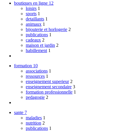
boutiques en ligne
12
loisirs
1
sports
1
detaillants
1
animaux
1
bijouterie et horlogerie
2
publications
1
cadeaux
2
maison et jardin
2
habillement
1
formation
10
associations
1
ressources
1
enseignement superieur
2
enseignement secondaire
3
formation professionnelle
1
pedagogie
2
sante
7
maladies
1
nutrition
2
publications
1