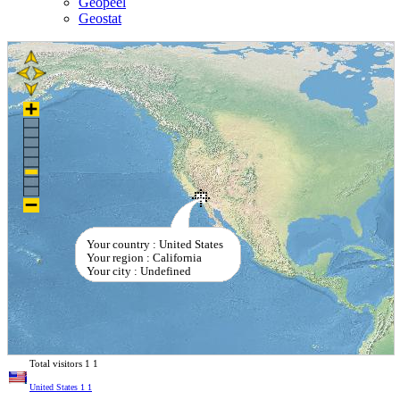
Geopeel
Geostat
Your country : United States
Your region : California
Your city : Undefined
Total visitors
1
1
United States
1
1