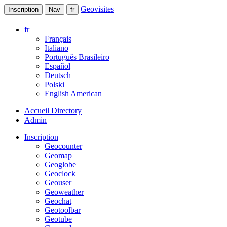
Geovisites
Inscription
Nav
fr
fr
Français
Italiano
Português Brasileiro
Español
Deutsch
Polski
English American
Accueil Directory
Admin
Inscription
Geocounter
Geomap
Geoglobe
Geoclock
Geouser
Geoweather
Geochat
Geotoolbar
Geotube