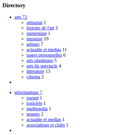
Directory
arts
72
artisanat
2
histoire de l'art
2
numerique
1
musique
19
artistes
7
actualite et medias
11
pages personnelles
6
arts plastiques
5
arts du spectacle
4
litterature
13
cinema
2
informatique
7
usenet
1
logiciels
1
multimedia
1
images
2
actualite et medias
1
associations et clubs
1