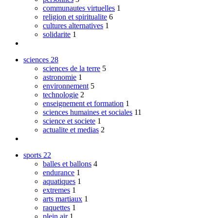
communautes virtuelles
1
religion et spiritualite
6
cultures alternatives
1
solidarite
1
sciences
28
sciences de la terre
5
astronomie
1
environnement
5
technologie
2
enseignement et formation
1
sciences humaines et sociales
11
science et societe
1
actualite et medias
2
sports
22
balles et ballons
4
endurance
1
aquatiques
1
extremes
1
arts martiaux
1
raquettes
1
plein air
1