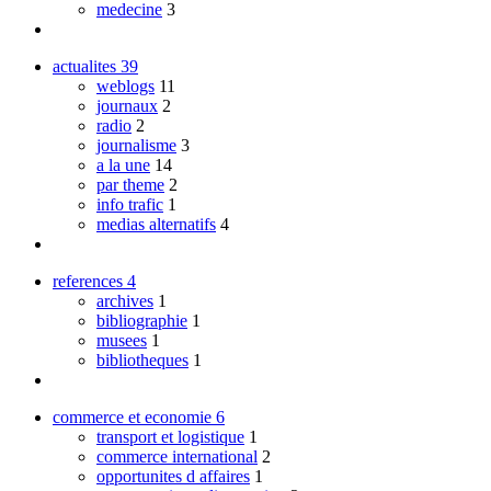
medecine
3
actualites
39
weblogs
11
journaux
2
radio
2
journalisme
3
a la une
14
par theme
2
info trafic
1
medias alternatifs
4
references
4
archives
1
bibliographie
1
musees
1
bibliotheques
1
commerce et economie
6
transport et logistique
1
commerce international
2
opportunites d affaires
1