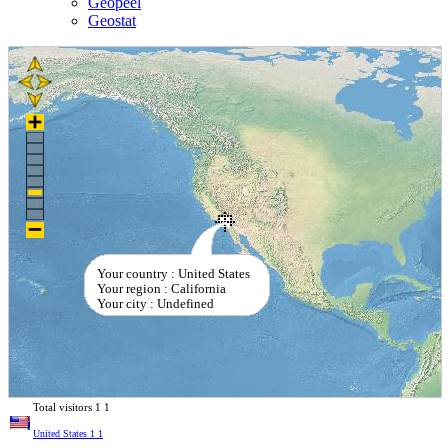
Geopeel
Geostat
Your country : United States
Your region : California
Your city : Undefined
Total visitors
1
1
United States
1
1