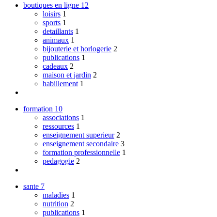
boutiques en ligne
12
loisirs
1
sports
1
detaillants
1
animaux
1
bijouterie et horlogerie
2
publications
1
cadeaux
2
maison et jardin
2
habillement
1
formation
10
associations
1
ressources
1
enseignement superieur
2
enseignement secondaire
3
formation professionnelle
1
pedagogie
2
sante
7
maladies
1
nutrition
2
publications
1