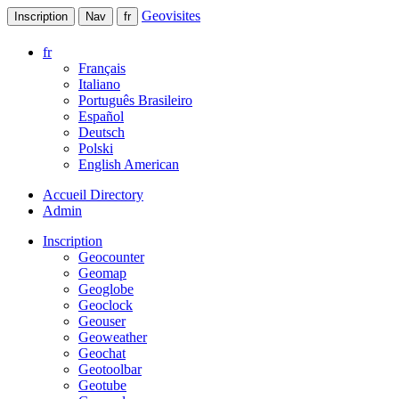
Geovisites
Inscription
Nav
fr
fr
Français
Italiano
Português Brasileiro
Español
Deutsch
Polski
English American
Accueil Directory
Admin
Inscription
Geocounter
Geomap
Geoglobe
Geoclock
Geouser
Geoweather
Geochat
Geotoolbar
Geotube