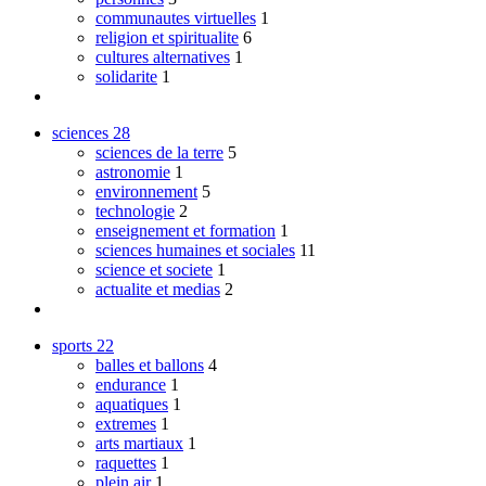
communautes virtuelles
1
religion et spiritualite
6
cultures alternatives
1
solidarite
1
sciences
28
sciences de la terre
5
astronomie
1
environnement
5
technologie
2
enseignement et formation
1
sciences humaines et sociales
11
science et societe
1
actualite et medias
2
sports
22
balles et ballons
4
endurance
1
aquatiques
1
extremes
1
arts martiaux
1
raquettes
1
plein air
1