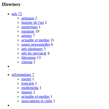
Directory
arts
72
artisanat
2
histoire de l'art
2
numerique
1
musique
19
artistes
7
actualite et medias
11
pages personnelles
6
arts plastiques
5
arts du spectacle
4
litterature
13
cinema
2
informatique
7
usenet
1
logiciels
1
multimedia
1
images
2
actualite et medias
1
associations et clubs
1