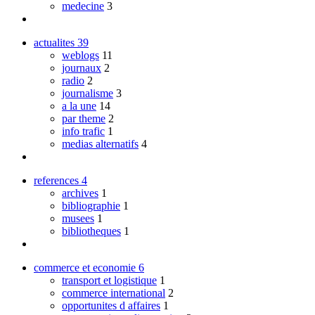
medecine
3
actualites
39
weblogs
11
journaux
2
radio
2
journalisme
3
a la une
14
par theme
2
info trafic
1
medias alternatifs
4
references
4
archives
1
bibliographie
1
musees
1
bibliotheques
1
commerce et economie
6
transport et logistique
1
commerce international
2
opportunites d affaires
1