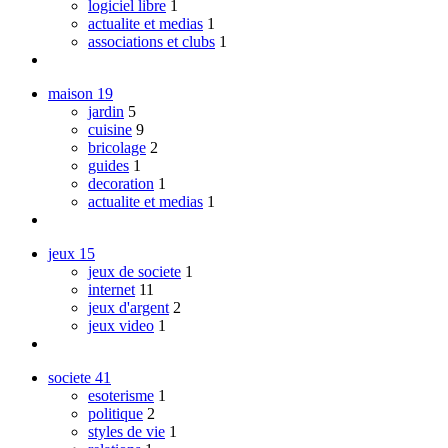
logiciel libre
1
actualite et medias
1
associations et clubs
1
maison
19
jardin
5
cuisine
9
bricolage
2
guides
1
decoration
1
actualite et medias
1
jeux
15
jeux de societe
1
internet
11
jeux d'argent
2
jeux video
1
societe
41
esoterisme
1
politique
2
styles de vie
1