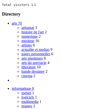
Total visitors 1
1
Directory
arts
70
artisanat
3
histoire de l'art
2
numerique
2
musique
16
artistes
6
actualite et medias
9
pages personnelles
6
arts plastiques
8
arts du spectacle
4
litterature
10
bande dessinee
2
cinema
2
informatique
8
usenet
1
logiciels
1
multimedia
1
images
2