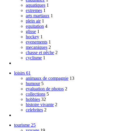
aquatiques
1
extremes
1
arts martiaux
1
plein air
1
equitation
4
glisse
1
hockey
1
evenements
1
mecaniques
2
chasse et pêche
2
cyclisme
1
loisirs
61
animaux de compagnie
13
humour
5
evaluation de photos
2
collections
5
hobbies
32
histoire vivante
2
celebrites
2
tourisme
25
voyage
19