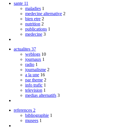
sante
11
maladies
1
medecine alternative
2
bien etre
2
nutrition
2
publications
1
medecine
3
actualites
37
weblogs
10
journaux
1
radio
1
journalisme
2
a la une
16
par theme
2
info trafic
1
television
1
medias alternatifs
3
references
2
bibliographie
1
musees
1