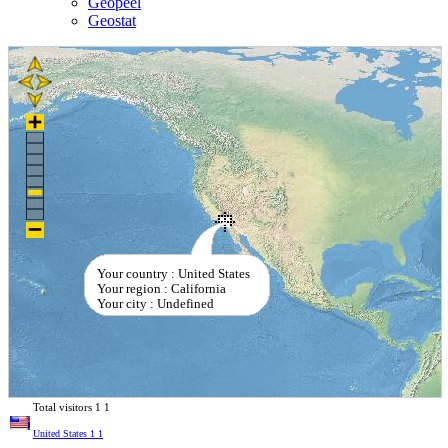
Geopeel
Geostat
Your country : United States
Your region : California
Your city : Undefined
Total visitors
1
1
United States
1
1