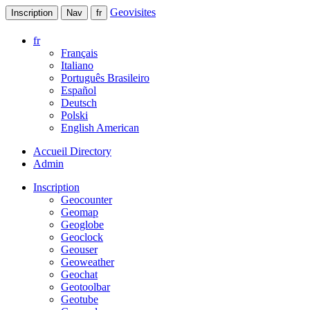
Geovisites
Inscription
Nav
fr
fr
Français
Italiano
Português Brasileiro
Español
Deutsch
Polski
English American
Accueil Directory
Admin
Inscription
Geocounter
Geomap
Geoglobe
Geoclock
Geouser
Geoweather
Geochat
Geotoolbar
Geotube