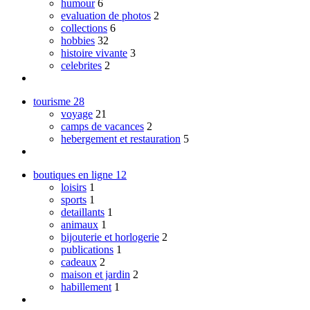
humour
6
evaluation de photos
2
collections
6
hobbies
32
histoire vivante
3
celebrites
2
tourisme
28
voyage
21
camps de vacances
2
hebergement et restauration
5
boutiques en ligne
12
loisirs
1
sports
1
detaillants
1
animaux
1
bijouterie et horlogerie
2
publications
1
cadeaux
2
maison et jardin
2
habillement
1