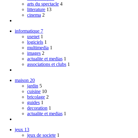
arts du spectacle
4
litterature
13
cinema
2
informatique
7
usenet
1
logiciels
1
multimedia
1
images
2
actualite et medias
1
associations et clubs
1
maison
20
jardin
5
cuisine
10
bricolage
2
guides
1
decoration
1
actualite et medias
1
jeux
13
jeux de societe
1