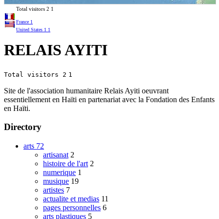
Total visitors
2
1
France
1
United States
1
1
RELAIS AYITI
Total visitors 2
1
Site de l'association humanitaire Relais Ayiti oeuvrant
essentiellement en Haïti en partenariat avec la Fondation des Enfants
en Haïti.
Directory
arts
72
artisanat
2
histoire de l'art
2
numerique
1
musique
19
artistes
7
actualite et medias
11
pages personnelles
6
arts plastiques
5