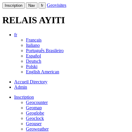
Geovisites
Inscription
Nav
fr
RELAIS AYITI
fr
Français
Italiano
Português Brasileiro
Español
Deutsch
Polski
English American
Accueil Directory
Admin
Inscription
Geocounter
Geomap
Geoglobe
Geoclock
Geouser
Geoweather