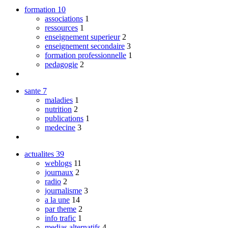
formation
10
associations
1
ressources
1
enseignement superieur
2
enseignement secondaire
3
formation professionnelle
1
pedagogie
2
sante
7
maladies
1
nutrition
2
publications
1
medecine
3
actualites
39
weblogs
11
journaux
2
radio
2
journalisme
3
a la une
14
par theme
2
info trafic
1
medias alternatifs
4