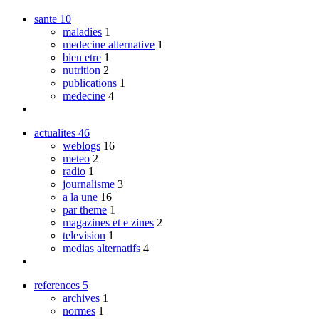
sante
10
maladies
1
medecine alternative
1
bien etre
1
nutrition
2
publications
1
medecine
4
actualites
46
weblogs
16
meteo
2
radio
1
journalisme
3
a la une
16
par theme
1
magazines et e zines
2
television
1
medias alternatifs
4
references
5
archives
1
normes
1