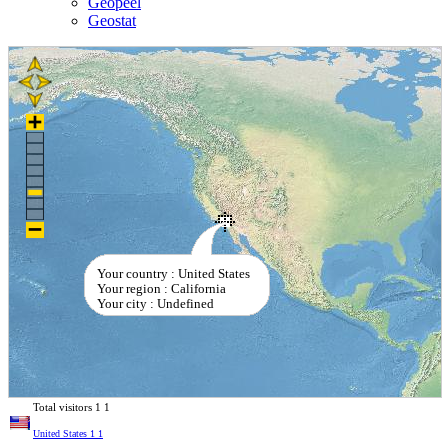
Geopeel
Geostat
Your country : United States
Your region : California
Your city : Undefined
Total visitors
1
1
United States
1
1