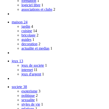
formation
1
logiciel libre
1
associations et clubs
2
maison
24
jardin
4
cuisine
14
bricolage
2
guides
1
decoration
2
actualite et medias
1
jeux
13
jeux de societe
1
internet
11
jeux d'argent
1
societe
38
esoterisme
3
politique
2
sexualite
1
styles de vie
1
relations
1