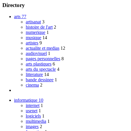
Directory
arts
77
artisanat
3
histoire de l'art
2
numerique
1
musique
14
artistes
9
actualite et medias
12
audiovisuel
1
pages personnelles
8
arts plastiques
6
arts du spectacle
4
litterature
14
bande dessinee
1
cinema
2
informatique
10
internet
1
usenet
1
logiciels
1
multimedia
1
images
2