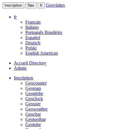
Geovisites
Inscription
Nav
fr
fr
Français
Italiano
Português Brasileiro
Español
Deutsch
Polski
English American
Accueil Directory
Admin
Inscription
Geocounter
Geomap
Geoglobe
Geoclock
Geouser
Geoweather
Geochat
Geotoolbar
Geotube