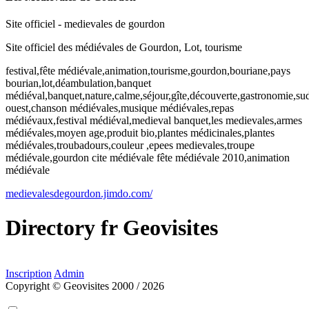
Site officiel - medievales de gourdon
Site officiel des médiévales de Gourdon, Lot, tourisme
festival,fête médiévale,animation,tourisme,gourdon,bouriane,pays
bourian,lot,déambulation,banquet
médiéval,banquet,nature,calme,séjour,gîte,découverte,gastronomie,su
ouest,chanson médiévales,musique médiévales,repas
médiévaux,festival médiéval,medieval banquet,les medievales,armes
médiévales,moyen age,produit bio,plantes médicinales,plantes
médiévales,troubadours,couleur ,epees medievales,troupe
médiévale,gourdon cite médiévale fête médiévale 2010,animation
médiévale
medievalesdegourdon.jimdo.com/
Directory
fr
Geovisites
Inscription
Admin
Copyright © Geovisites 2000 / 2026