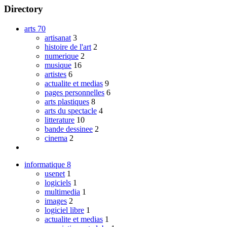
Directory
arts
70
artisanat
3
histoire de l'art
2
numerique
2
musique
16
artistes
6
actualite et medias
9
pages personnelles
6
arts plastiques
8
arts du spectacle
4
litterature
10
bande dessinee
2
cinema
2
informatique
8
usenet
1
logiciels
1
multimedia
1
images
2
logiciel libre
1
actualite et medias
1