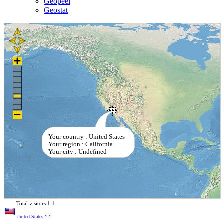
Geopeel
Geostat
Your country : United States
Your region : California
Your city : Undefined
Total visitors
1
1
United States
1
1