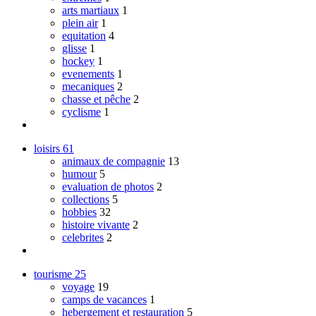
arts martiaux
1
plein air
1
equitation
4
glisse
1
hockey
1
evenements
1
mecaniques
2
chasse et pêche
2
cyclisme
1
loisirs
61
animaux de compagnie
13
humour
5
evaluation de photos
2
collections
5
hobbies
32
histoire vivante
2
celebrites
2
tourisme
25
voyage
19
camps de vacances
1
hebergement et restauration
5