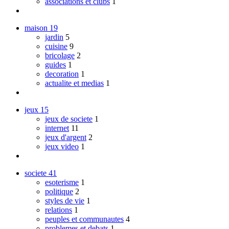
associations et clubs
1
maison
19
jardin
5
cuisine
9
bricolage
2
guides
1
decoration
1
actualite et medias
1
jeux
15
jeux de societe
1
internet
11
jeux d'argent
2
jeux video
1
societe
41
esoterisme
1
politique
2
styles de vie
1
relations
1
peuples et communautes
4
problemes et debats
1