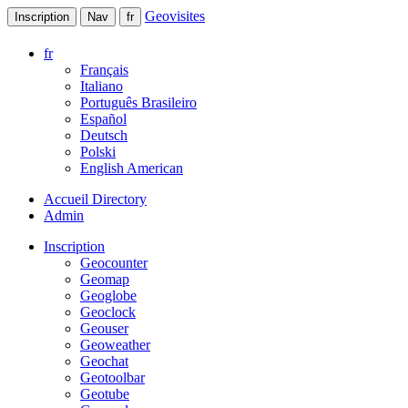
Geovisites
Inscription
Nav
fr
fr
Français
Italiano
Português Brasileiro
Español
Deutsch
Polski
English American
Accueil Directory
Admin
Inscription
Geocounter
Geomap
Geoglobe
Geoclock
Geouser
Geoweather
Geochat
Geotoolbar
Geotube