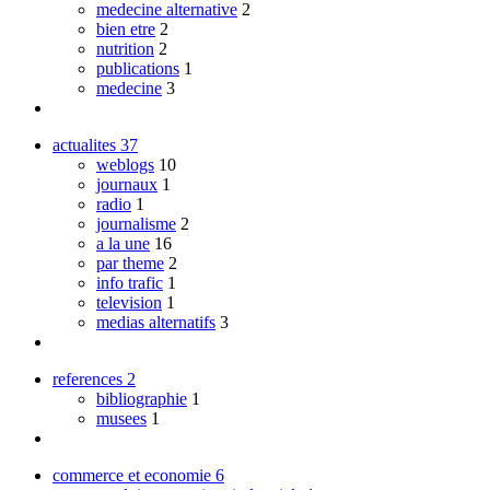
medecine alternative
2
bien etre
2
nutrition
2
publications
1
medecine
3
actualites
37
weblogs
10
journaux
1
radio
1
journalisme
2
a la une
16
par theme
2
info trafic
1
television
1
medias alternatifs
3
references
2
bibliographie
1
musees
1
commerce et economie
6