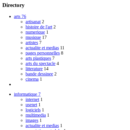
Directory
arts
76
artisanat
2
histoire de l'art
2
numerique
1
musique
17
artistes
7
actualite et medias
11
pages personnelles
8
arts plastiques
7
arts du spectacle
4
litterature
14
bande dessinee
2
cinema
1
informatique
7
internet
1
usenet
1
logiciels
1
multimedia
1
images
1
actualite et medias
1