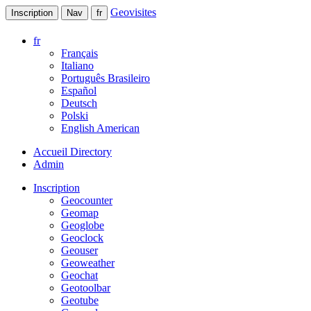
Geovisites
Inscription
Nav
fr
fr
Français
Italiano
Português Brasileiro
Español
Deutsch
Polski
English American
Accueil Directory
Admin
Inscription
Geocounter
Geomap
Geoglobe
Geoclock
Geouser
Geoweather
Geochat
Geotoolbar
Geotube