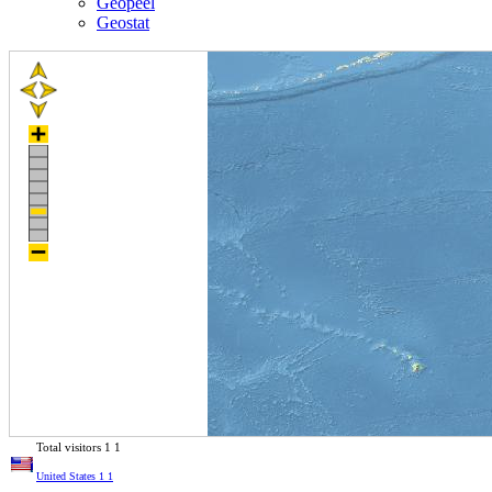
Geopeel
Geostat
Total visitors
1
1
United States
1
1