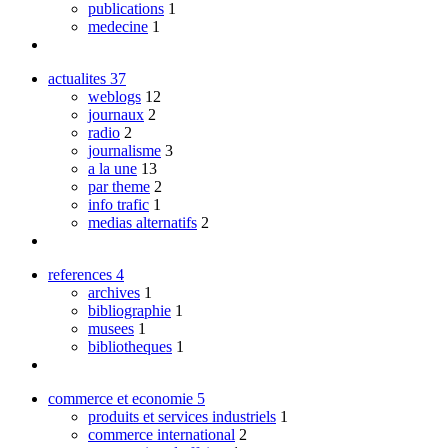
publications
1
medecine
1
actualites
37
weblogs
12
journaux
2
radio
2
journalisme
3
a la une
13
par theme
2
info trafic
1
medias alternatifs
2
references
4
archives
1
bibliographie
1
musees
1
bibliotheques
1
commerce et economie
5
produits et services industriels
1
commerce international
2