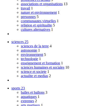
associations et organisations
13
travail
1
nature et environnement
1
personnes
5
communautes virtuelles
1
religion et spiritualite
5
cultures alternatives
1
sciences
25
sciences de la terre
4
astronomie
1
environnement
5
technologie
1
enseignement et formation
1
sciences humaines et sociales
10
science et societe
1
actualite et medias
2
sports
23
balles et ballons
3
aquatiques
1
extremes
2
arts martiaux
1