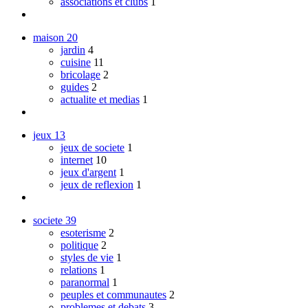
associations et clubs
1
maison
20
jardin
4
cuisine
11
bricolage
2
guides
2
actualite et medias
1
jeux
13
jeux de societe
1
internet
10
jeux d'argent
1
jeux de reflexion
1
societe
39
esoterisme
2
politique
2
styles de vie
1
relations
1
paranormal
1
peuples et communautes
2
problemes et debats
3