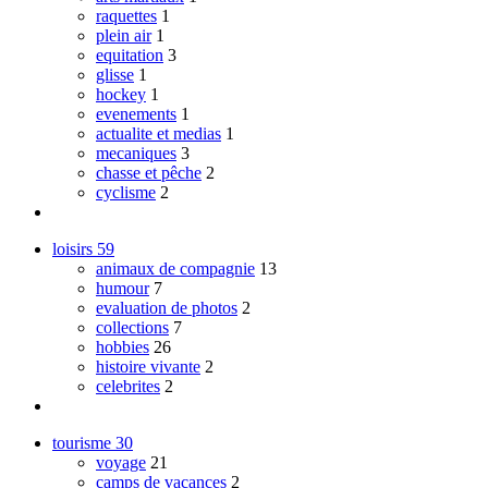
raquettes
1
plein air
1
equitation
3
glisse
1
hockey
1
evenements
1
actualite et medias
1
mecaniques
3
chasse et pêche
2
cyclisme
2
loisirs
59
animaux de compagnie
13
humour
7
evaluation de photos
2
collections
7
hobbies
26
histoire vivante
2
celebrites
2
tourisme
30
voyage
21
camps de vacances
2