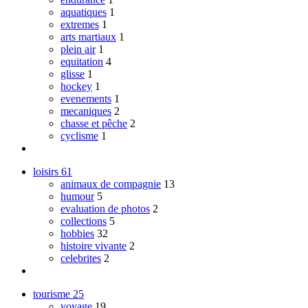
aquatiques
1
extremes
1
arts martiaux
1
plein air
1
equitation
4
glisse
1
hockey
1
evenements
1
mecaniques
2
chasse et pêche
2
cyclisme
1
loisirs
61
animaux de compagnie
13
humour
5
evaluation de photos
2
collections
5
hobbies
32
histoire vivante
2
celebrites
2
tourisme
25
voyage
19