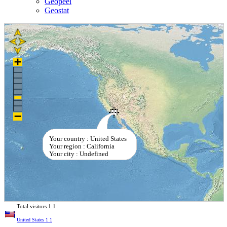
Geopeel
Geostat
Your country : United States
Your region : California
Your city : Undefined
Total visitors
1
1
United States
1
1