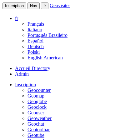
Geovisites
Inscription
Nav
fr
fr
Français
Italiano
Português Brasileiro
Español
Deutsch
Polski
English American
Accueil Directory
Admin
Inscription
Geocounter
Geomap
Geoglobe
Geoclock
Geouser
Geoweather
Geochat
Geotoolbar
Geotube