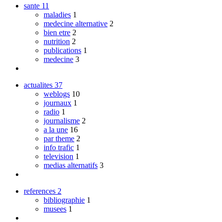
sante
11
maladies
1
medecine alternative
2
bien etre
2
nutrition
2
publications
1
medecine
3
actualites
37
weblogs
10
journaux
1
radio
1
journalisme
2
a la une
16
par theme
2
info trafic
1
television
1
medias alternatifs
3
references
2
bibliographie
1
musees
1