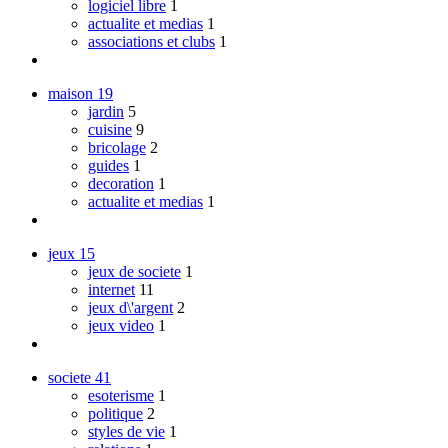
logiciel libre
1
actualite et medias
1
associations et clubs
1
maison
19
jardin
5
cuisine
9
bricolage
2
guides
1
decoration
1
actualite et medias
1
jeux
15
jeux de societe
1
internet
11
jeux d\'argent
2
jeux video
1
societe
41
esoterisme
1
politique
2
styles de vie
1