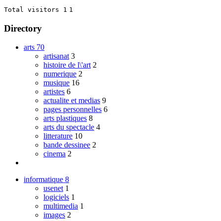
Total visitors 1
1
Directory
arts
70
artisanat
3
histoire de l\'art
2
numerique
2
musique
16
artistes
6
actualite et medias
9
pages personnelles
6
arts plastiques
8
arts du spectacle
4
litterature
10
bande dessinee
2
cinema
2
informatique
8
usenet
1
logiciels
1
multimedia
1
images
2