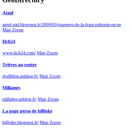
GeoDirectory
Aemf
aemf-md.blogspot.fr/2009/03/journees-de-la-francophonie-en-m
Map Zoom
Hch24
www.hch24.com/
Map Zoom
Trièves au centre
dodiblog.unblog.fr/
Map Zoom
Millames
millalter.unblog.fr/
Map Zoom
La page perso de billjoke
billjoke.blogspot.fr/
Map Zoom