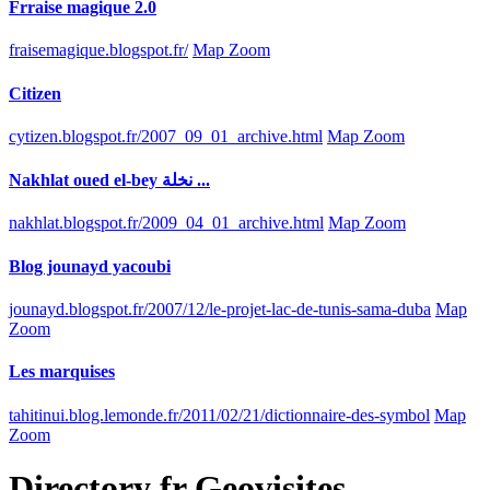
Frraise magique 2.0
fraisemagique.blogspot.fr/
Map Zoom
Citizen
cytizen.blogspot.fr/2007_09_01_archive.html
Map Zoom
Nakhlat oued el-bey نخلة ...
nakhlat.blogspot.fr/2009_04_01_archive.html
Map Zoom
Blog jounayd yacoubi
jounayd.blogspot.fr/2007/12/le-projet-lac-de-tunis-sama-duba
Map
Zoom
Les marquises
tahitinui.blog.lemonde.fr/2011/02/21/dictionnaire-des-symbol
Map
Zoom
Directory
fr
Geovisites